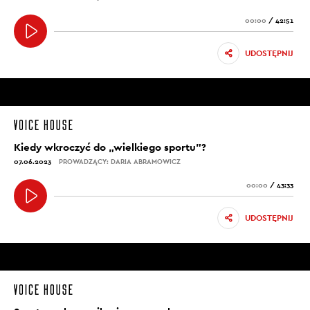
00:00
/
42:51
UDOSTĘPNIJ
Kiedy wkroczyć do „wielkiego sportu”?
07.06.2023
PROWADZĄCY: DARIA ABRAMOWICZ
00:00
/
43:33
UDOSTĘPNIJ