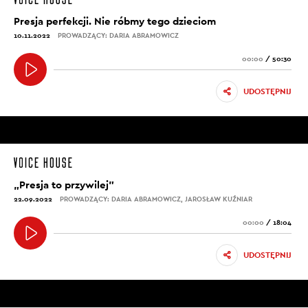
Presja perfekcji. Nie róbmy tego dzieciom
10.11.2022
PROWADZĄCY: DARIA ABRAMOWICZ
00:00
/
50:30
UDOSTĘPNIJ
„Presja to przywilej”
22.09.2022
PROWADZĄCY: DARIA ABRAMOWICZ, JAROSŁAW KUŹNIAR
00:00
/
18:04
UDOSTĘPNIJ