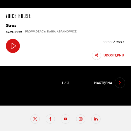
Stres
14.05.2022
PROWADZĄCY: DARIA ABRAMOWICZ
00:00
/
24:51
UDOSTĘPNIJ
1
/ 3
NASTĘPNA