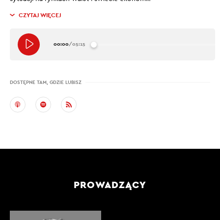
CZYTAJ WIĘCEJ
00:00
/
05:15
DOSTĘPNE TAM, GDZIE LUBISZ
PROWADZĄCY