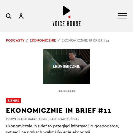
PODCASTY
EKONOMICZNIE
EKONOMICZNIE IN BRIEF #11
20.01.2023
BIZNES
EKONOMICZNIE IN BRIEF #11
PROWADZĄCY:
RAFAŁ HIRSCH
,
JAROSŁAW KUŹNIAR
Ekonomicznie in Brief to przegląd informacji o gospodarce,
sytuacji na rynkach walut i świecie ekonomii.