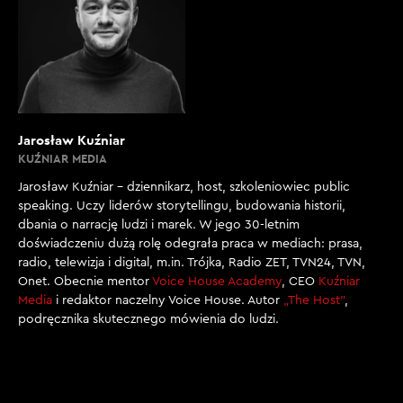
Jarosław Kuźniar
KUŹNIAR MEDIA
Jarosław Kuźniar – dziennikarz, host, szkoleniowiec public
speaking. Uczy liderów storytellingu, budowania historii,
dbania o narrację ludzi i marek. W jego 30-letnim
doświadczeniu dużą rolę odegrała praca w mediach: prasa,
radio, telewizja i digital, m.in. Trójka, Radio ZET, TVN24, TVN,
Onet. Obecnie mentor
Voice House Academy
, CEO
Kuźniar
Media
i redaktor naczelny Voice House. Autor
„The Host”
,
podręcznika skutecznego mówienia do ludzi.