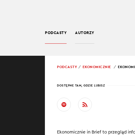
PODCASTY
AUTORZY
BIZNES
POWRÓT
PODCASTY
EKONOMICZNIE
EKONOMIC
PROWADZĄCY:
RAFA
DOSTĘPNE TAM, GDZIE LUBISZ
EKON
Za nami pierwszy
embargiem.
Ekonomicznie in Brief to przegląd inf