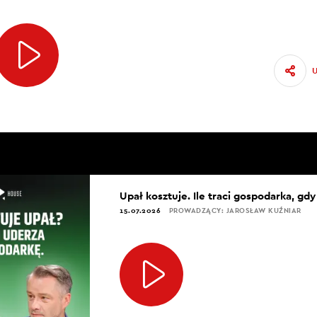
Upał kosztuje. Ile traci gospodarka, gd
15.07.2026
PROWADZĄCY: JAROSŁAW KUŹNIAR