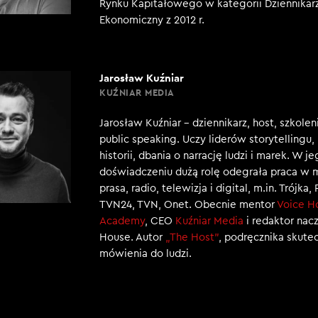
Rynku Kapitałowego w kategorii Dziennikar
Ekonomiczny z 2012 r.
Jarosław Kuźniar
KUŹNIAR MEDIA
Jarosław Kuźniar – dziennikarz, host, szkole
public speaking. Uczy liderów storytellingu
historii, dbania o narrację ludzi i marek. W j
doświadczeniu dużą rolę odegrała praca w 
prasa, radio, telewizja i digital, m.in. Trójka,
TVN24, TVN, Onet. Obecnie mentor
Voice H
Academy
, CEO
Kuźniar Media
i redaktor nac
House. Autor
„The Host”
, podręcznika skut
mówienia do ludzi.