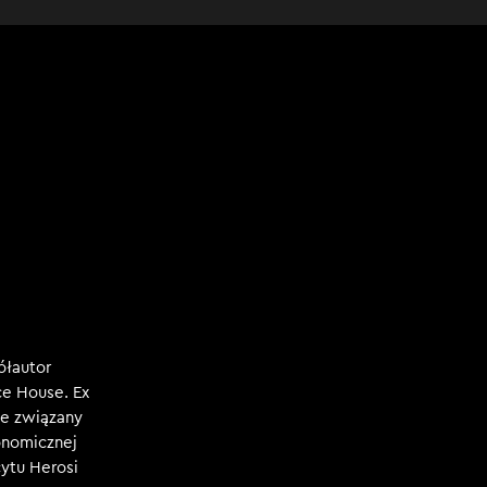
ółautor
e House. Ex
e związany
konomicznej
ytu Herosi