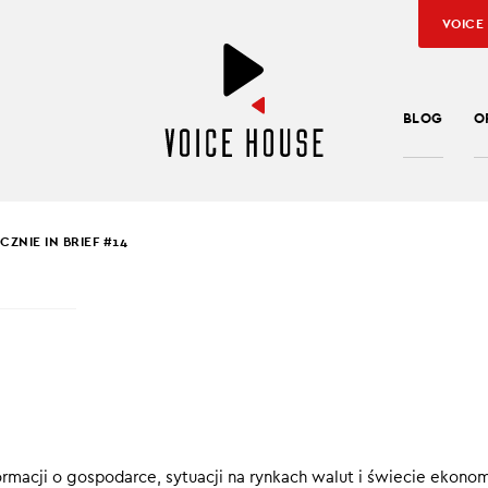
VOICE
BLOG
O
ZNIE IN BRIEF #14
Ł HIRSCH
,
JAROSŁAW KUŹNIAR
OMICZNIE IN BRIEF #1
 w Unii Europejskiej tydzień bez rosyjskich paliw, które zostały
ormacji o gospodarce, sytuacji na rynkach walut i świecie ekonom
00