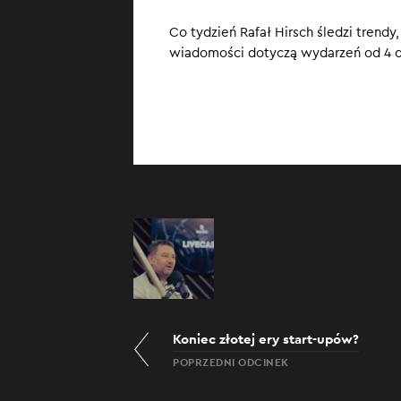
Co tydzień Rafał Hirsch śledzi trendy
wiadomości dotyczą wydarzeń od 4 do
Koniec złotej ery start-upów?
POPRZEDNI ODCINEK