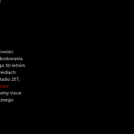
z
niowiec
, budowania
ego 30-letnim
mediach:
 Radio ZET,
ouse
zelny Voice
ecznego