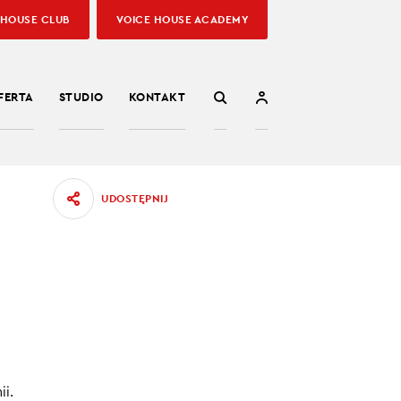
 HOUSE CLUB
VOICE HOUSE ACADEMY
FERTA
STUDIO
KONTAKT
UDOSTĘPNIJ
4
 objęte
10.02.2023
ii.
:00
/
05:38