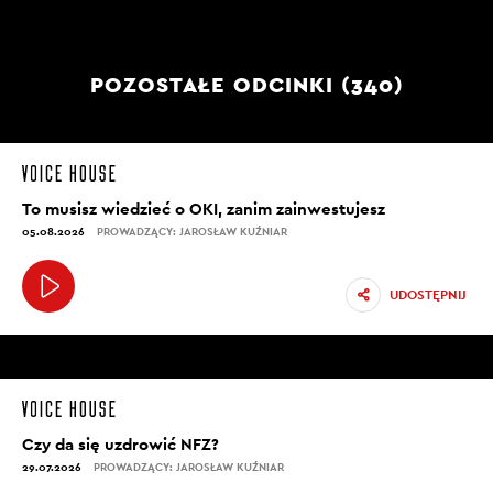
POZOSTAŁE ODCINKI (340)
To musisz wiedzieć o OKI, zanim zainwestujesz
05.08.2026
PROWADZĄCY: JAROSŁAW KUŹNIAR
UDOSTĘPNIJ
Czy da się uzdrowić NFZ?
29.07.2026
PROWADZĄCY: JAROSŁAW KUŹNIAR