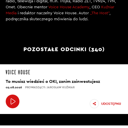
radio, telewizja i digital, m.in. Trójka, Radio ZET, TVN24, TVN,
Onet. Obecnie mentor
Voice House Academy
, CEO
Kuźniar
Media
i redaktor naczelny Voice House. Autor
„The Host”
,
podręcznika skutecznego mówienia do ludzi.
POZOSTAŁE ODCINKI (340)
To musisz wiedzieć o OKI, zanim zainwestujesz
05.08.2026
PROWADZĄCY: JAROSŁAW KUŹNIAR
UDOSTĘPNIJ