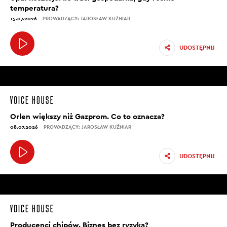
temperatura?
15.07.2026
PROWADZĄCY: JAROSŁAW KUŹNIAR
UDOSTĘPNIJ
Orlen większy niż Gazprom. Co to oznacza?
08.07.2026
PROWADZĄCY: JAROSŁAW KUŹNIAR
UDOSTĘPNIJ
Producenci chipów. Biznes bez ryzyka?