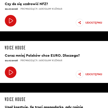
Czy da się uzdrowić NFZ?
29.07.2026
PROWADZĄCY: JAROSŁAW KUŹNIAR
UDOSTĘPNIJ
Coraz mniej Polaków chce EURO. Dlaczego?
22.07.2026
PROWADZĄCY: JAROSŁAW KUŹNIAR
UDOSTĘPNIJ
Upał kosztuje. Ile traci gospodarka, gdy rośnie