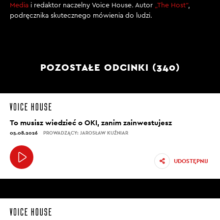
Media
i redaktor naczelny Voice House. Autor
„The Host”
,
podręcznika skutecznego mówienia do ludzi.
POZOSTAŁE ODCINKI (340)
To musisz wiedzieć o OKI, zanim zainwestujesz
05.08.2026
PROWADZĄCY: JAROSŁAW KUŹNIAR
UDOSTĘPNIJ