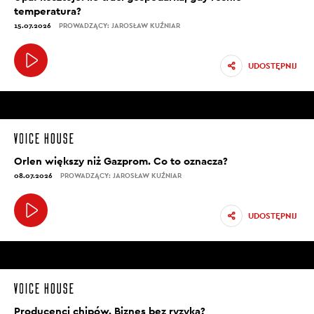
temperatura?
15.07.2026
PROWADZĄCY: JAROSŁAW KUŹNIAR
UDOSTĘPNIJ
Orlen większy niż Gazprom. Co to oznacza?
08.07.2026
PROWADZĄCY: JAROSŁAW KUŹNIAR
UDOSTĘPNIJ
Producenci chipów. Biznes bez ryzyka?