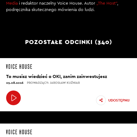
Media
i redaktor naczelny Voice House. Autor
„The Host”
,
podręcznika skutecznego mówienia do ludzi.
POZOSTAŁE ODCINKI (340)
To musisz wiedzieć o OKI, zanim zainwestujesz
05.08.2026
PROWADZĄCY: JAROSŁAW KUŹNIAR
UDOSTĘPNIJ