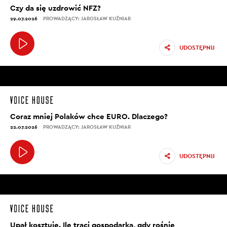
Czy da się uzdrowić NFZ?
29.07.2026
PROWADZĄCY: JAROSŁAW KUŹNIAR
UDOSTĘPNIJ
Coraz mniej Polaków chce EURO. Dlaczego?
22.07.2026
PROWADZĄCY: JAROSŁAW KUŹNIAR
UDOSTĘPNIJ
Upał kosztuje. Ile traci gospodarka, gdy rośnie