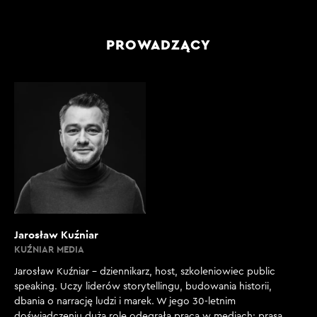
PROWADZĄCY
Jarosław Kuźniar
KUŹNIAR MEDIA
Jarosław Kuźniar – dziennikarz, host, szkoleniowiec public
speaking. Uczy liderów storytellingu, budowania historii,
dbania o narrację ludzi i marek. W jego 30-letnim
doświadczeniu dużą rolę odegrała praca w mediach: prasa,