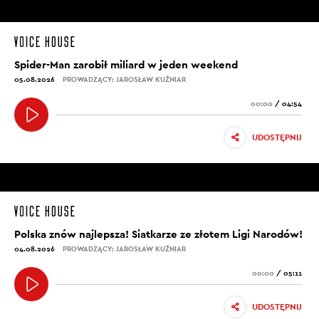
Spider-Man zarobił miliard w jeden weekend
05.08.2026
PROWADZĄCY: JAROSŁAW KUŹNIAR
00:00
/
04:54
UDOSTĘPNIJ
Polska znów najlepsza! Siatkarze ze złotem Ligi Narodów!
04.08.2026
PROWADZĄCY: JAROSŁAW KUŹNIAR
00:00
/
05:11
UDOSTĘPNIJ