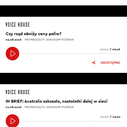
Czy rząd obniży ceny paliw?
03.08.2026
PROWADZĄCY: JAROSŁAW KUŹNIAR
00:00
/
05:46
UDOSTĘPNIJ
IN BRIEF: Australia zakazała, nastolatki dalej w sieci
01.08.2026
PROWADZĄCY: JAROSŁAW KUŹNIAR
00:00
/
04:53