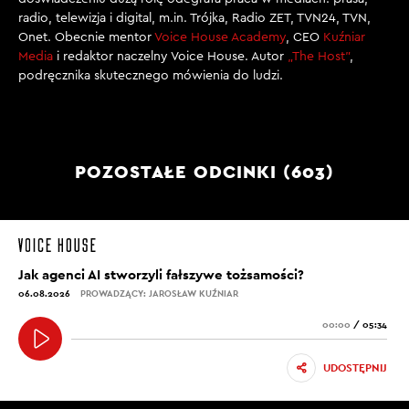
radio, telewizja i digital, m.in. Trójka, Radio ZET, TVN24, TVN,
Onet. Obecnie mentor
Voice House Academy
, CEO
Kuźniar
Media
i redaktor naczelny Voice House. Autor
„The Host”
,
podręcznika skutecznego mówienia do ludzi.
POZOSTAŁE ODCINKI (603)
Jak agenci AI stworzyli fałszywe tożsamości?
06.08.2026
PROWADZĄCY: JAROSŁAW KUŹNIAR
00:00
/
05:34
UDOSTĘPNIJ