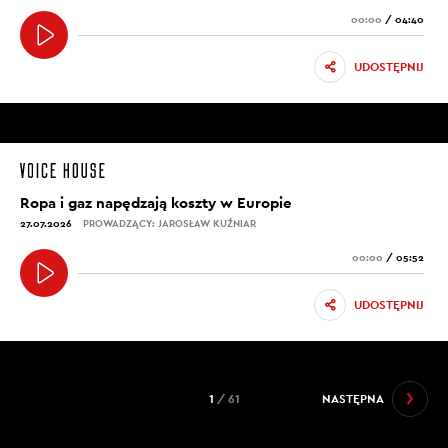
00:00
/
04:40
UDOSTĘPNIJ
Ropa i gaz napędzają koszty w Europie
27.07.2026
PROWADZĄCY: JAROSŁAW KUŹNIAR
00:00
/
05:52
UDOSTĘPNIJ
1
/ 61
NASTĘPNA