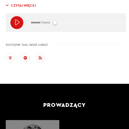
CZYTAJ WIĘCEJ
00:00
/
03:05
DOSTĘPNE TAM, GDZIE LUBISZ
PROWADZĄCY