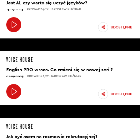
Jest AI, czy warto się uczyć języków?
15.09.2025
PROWADZĄCY: JAROSŁAW KUŹNIAR
UDOSTĘPNIJ
English PRO wraca. Co zmieni się w nowej serii?
01.09.2025
PROWADZĄCY: JAROSŁAW KUŹNIAR
UDOSTĘPNIJ
Jak być asem na rozmowie rekrutacyjnej?