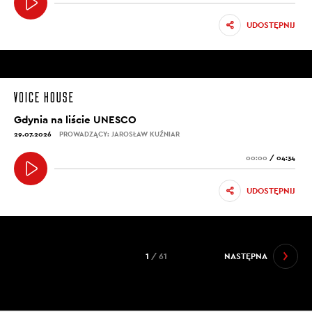
UDOSTĘPNIJ
Gdynia na liście UNESCO
29.07.2026
PROWADZĄCY: JAROSŁAW KUŹNIAR
00:00
/
04:34
UDOSTĘPNIJ
1
/ 61
NASTĘPNA