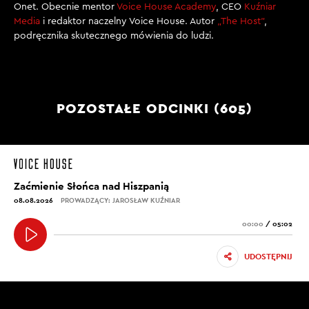
Onet. Obecnie mentor
Voice House Academy
, CEO
Kuźniar
Media
i redaktor naczelny Voice House. Autor
„The Host”
,
podręcznika skutecznego mówienia do ludzi.
POZOSTAŁE ODCINKI (605)
Zaćmienie Słońca nad Hiszpanią
08.08.2026
PROWADZĄCY: JAROSŁAW KUŹNIAR
00:00
/
05:02
UDOSTĘPNIJ