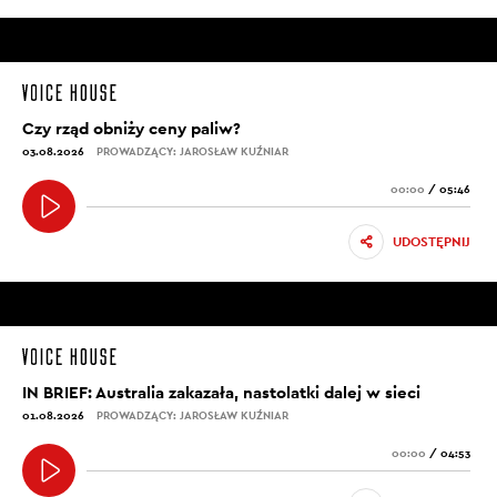
Czy rząd obniży ceny paliw?
03.08.2026
PROWADZĄCY: JAROSŁAW KUŹNIAR
00:00
/
05:46
UDOSTĘPNIJ
IN BRIEF: Australia zakazała, nastolatki dalej w sieci
01.08.2026
PROWADZĄCY: JAROSŁAW KUŹNIAR
00:00
/
04:53