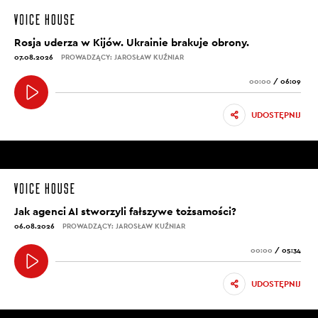
Rosja uderza w Kijów. Ukrainie brakuje obrony.
07.08.2026
PROWADZĄCY: JAROSŁAW KUŹNIAR
00:00
/
06:09
UDOSTĘPNIJ
Jak agenci AI stworzyli fałszywe tożsamości?
06.08.2026
PROWADZĄCY: JAROSŁAW KUŹNIAR
00:00
/
05:34
UDOSTĘPNIJ