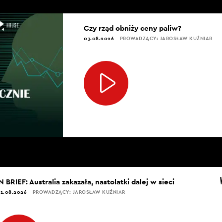
Czy rząd obniży ceny paliw?
03.08.2026
PROWADZĄCY: JAROSŁAW KUŹNIAR
N BRIEF: Australia zakazała, nastolatki dalej w sieci
1.08.2026
PROWADZĄCY: JAROSŁAW KUŹNIAR