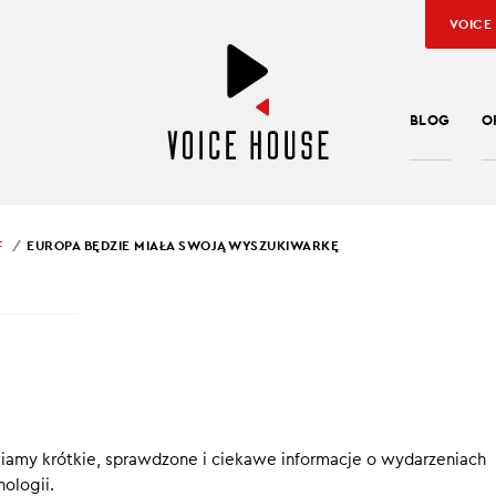
VOICE
BLOG
O
F
EUROPA BĘDZIE MIAŁA SWOJĄ WYSZUKIWARKĘ
SŁAW KUŹNIAR
PA BĘDZIE MIAŁA SWO
UKIWARKĘ
wiamy krótkie, sprawdzone i ciekawe informacje o wydarzeniach
cinku Technologicznie in Brief:
ologii.