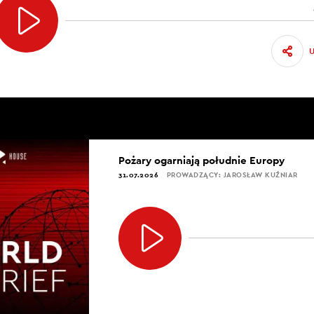
Pożary ogarniają południe Europy
31.07.2026
PROWADZĄCY: JAROSŁAW KUŹNIAR