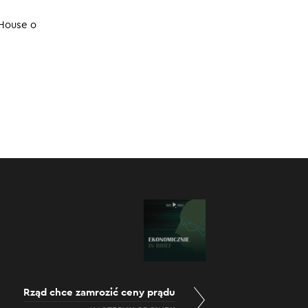
14.11.2024
 House o
:00
/
05:01
Rząd chce zamrozić ceny prądu