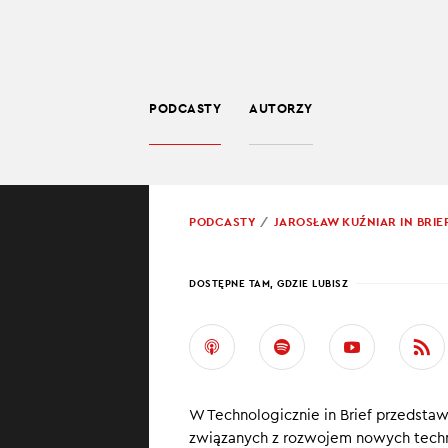
PODCASTY
AUTORZY
SPOŁECZEŃSTWO
POWRÓT
PODCASTY
JAROSŁAW KUŹNIAR IN BRIE
PROWADZĄCY:
JARO
DOSTĘPNE TAM, GDZIE LUBISZ
EURO
WYSZ
W Technologicznie in Brief przedsta
W najnowszym od
związanych z rozwojem nowych techn