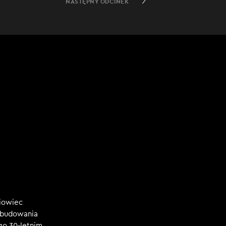
NASTĘPNY ODCINEK
niowiec
, budowania
ego 30-letnim