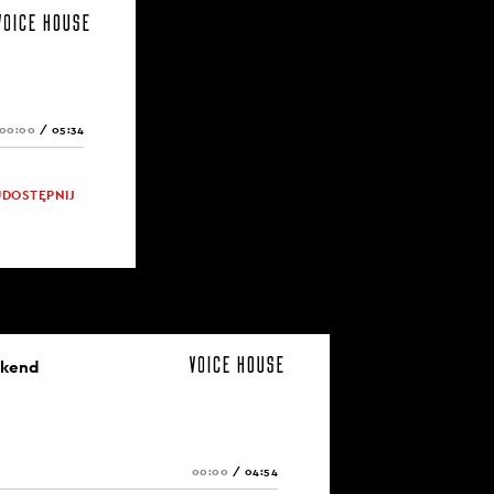
00:00
/
05:34
UDOSTĘPNIJ
ekend
00:00
/
04:54