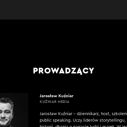
PROWADZĄCY
Jarosław Kuźniar
KUŹNIAR MEDIA
Jarosław Kuźniar – dziennikarz, host, szkole
public speaking. Uczy liderów storytellingu
historii, dbania o narrację ludzi i marek. W j