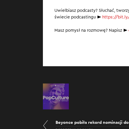
We Francji 
Uwielbiasz podcasty? Słuchać, tworz
Bitcoin bij
świecie podcastingu ►⁠ ⁠
https://bit.l
Bazylika św
Masz pomysł na rozmowę? Napisz ►
Beyonce pobiła rekord nominacji 