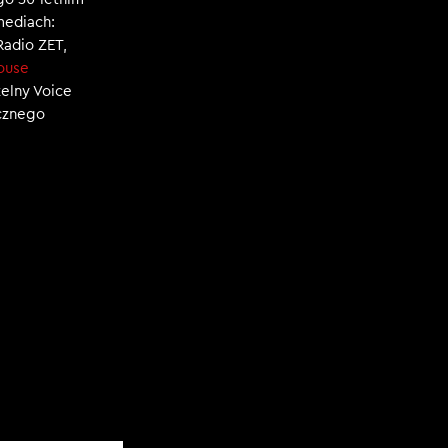
mediach:
 Radio ZET,
ouse
zelny Voice
ecznego