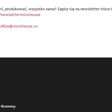
powstaje europejski indeks wyszukiwania
yć, produkować, wszystko naraz? Zapisz się na newsletter Voice
e wszelkie rekordy po zwycięstwie Trumpa
y/newsletterVoiceHouse⁠⁠
. Piotra w Rzymie ma cyfrowego bliźniaka
00
office@voicehouse.co
do Grammy