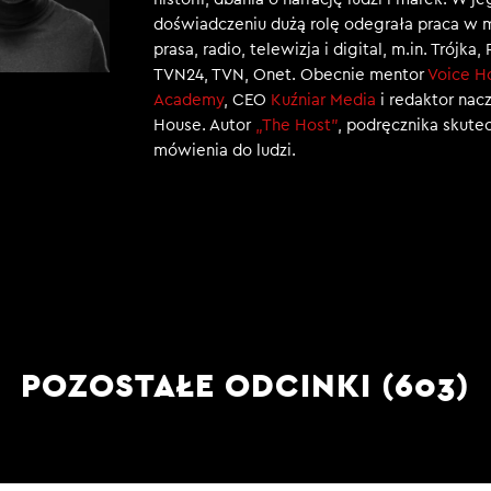
doświadczeniu dużą rolę odegrała praca w 
prasa, radio, telewizja i digital, m.in. Trójka,
TVN24, TVN, Onet. Obecnie mentor
Voice H
Academy
, CEO
Kuźniar Media
i redaktor nac
House. Autor
„The Host”
, podręcznika skut
mówienia do ludzi.
POZOSTAŁE ODCINKI (603)