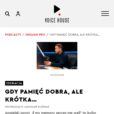
PODCASTY
ENGLISH PRO
GDY PAMIĘĆ DOBRA, ALE KRÓTKA…
15.05.2023
EDUKACJA
GDY PAMIĘĆ DOBRA, ALE
KRÓTKA…
PROWADZĄCY:
JAROSŁAW KUŹNIAR
Angielski zwrot „if my memory serves me well” to bufor