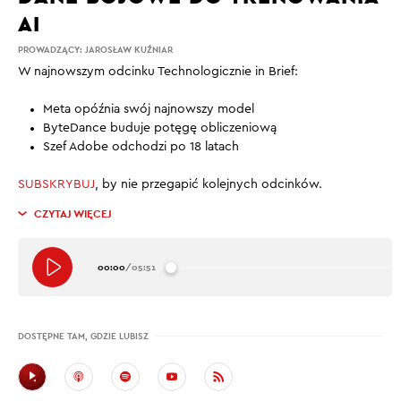
AI
PROWADZĄCY:
JAROSŁAW KUŹNIAR
W najnowszym odcinku Technologicznie in Brief:
Meta opóźnia swój najnowszy model
ByteDance buduje potęgę obliczeniową
Szef Adobe odchodzi po 18 latach
SUBSKRYBUJ
, by nie przegapić kolejnych odcinków.
CZYTAJ WIĘCEJ
00:00
/
05:51
DOSTĘPNE TAM, GDZIE LUBISZ