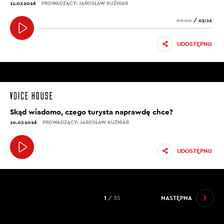
11.07.2026
PROWADZĄCY: JAROSŁAW KUŹNIAR
00:00
/
05:12
UDOSTĘPNIJ
Skąd wiadomo, czego turysta naprawdę chce?
10.07.2026
PROWADZĄCY: JAROSŁAW KUŹNIAR
UDOSTĘPNIJ
1
/ 35
NASTĘPNA