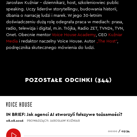
Jarosław Kuźniar – dziennikarz, host, szkoleniowiec public
speaking. Uczy liderów storytellingu, budowania historii,
dbania o narrację ludzi i marek. W jego 30-letnim
doświadczeniu dużą rolę odegrała praca w mediach: prasa,
radio, telewizja i digital, m.in. Trójka, Radio ZET, TVN24, TVN,
Onet. Obecnie mentor
Voice House Academy
, CEO
Kuźniar
Media
i redaktor naczelny Voice House. Autor
„The Host”
,
podręcznika skutecznego mówienia do ludzi.
POZOSTAŁE ODCINKI (344)
IN BRIEF: Jak agenci AI stworzyli fałszywe tożsamości?
08.08.2026
PROWADZĄCY: JAROSŁAW KUŹNIAR
00:00
/
05:34