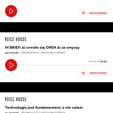
UDOSTĘPNIJ
IN BRIEF: AI urwało się OPEN AI ze smyczy
25.07.2026
PROWADZĄCY: JAROSŁAW KUŹNIAR
00:00
/
05:54
UDOSTĘPNIJ
Technologia jest fundamentem, a nie celem
24.07.2026
PROWADZĄCY: JAROSŁAW KUŹNIAR