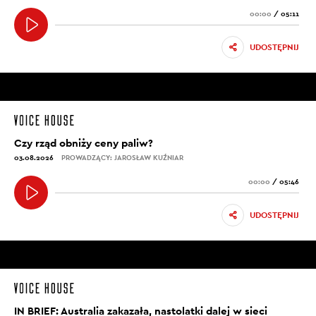
00:00
/
05:11
UDOSTĘPNIJ
Czy rząd obniży ceny paliw?
03.08.2026
PROWADZĄCY: JAROSŁAW KUŹNIAR
00:00
/
05:46
UDOSTĘPNIJ
IN BRIEF: Australia zakazała, nastolatki dalej w sieci