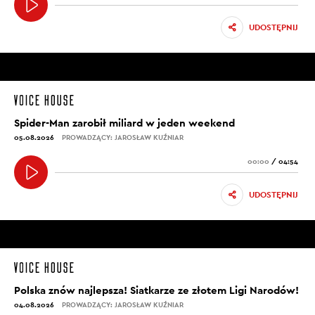
UDOSTĘPNIJ
Spider-Man zarobił miliard w jeden weekend
05.08.2026
PROWADZĄCY: JAROSŁAW KUŹNIAR
00:00
/
04:54
UDOSTĘPNIJ
Polska znów najlepsza! Siatkarze ze złotem Ligi Narodów!
04.08.2026
PROWADZĄCY: JAROSŁAW KUŹNIAR