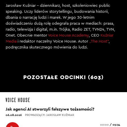
Jarosław Kuźniar – dziennikarz, host, szkoleniowiec public
speaking. Uczy liderów storytellingu, budowania historii,
dbania o narrację ludzi i marek. W jego 30-letnim
doświadczeniu dużą rolę odegrała praca w mediach: prasa,
radio, telewizja i digital, m.in. Trójka, Radio ZET, TVN24, TVN,
Onet. Obecnie mentor
Voice House Academy
, CEO
Kuźniar
Media
i redaktor naczelny Voice House. Autor
„The Host”
,
podręcznika skutecznego mówienia do ludzi.
POZOSTAŁE ODCINKI (603)
Jak agenci AI stworzyli fałszywe tożsamości?
06.08.2026
PROWADZĄCY: JAROSŁAW KUŹNIAR
00:00
/
05:34