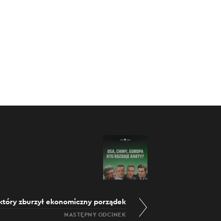
 który zburzył ekonomiczny porządek
NASTĘPNY ODCINEK