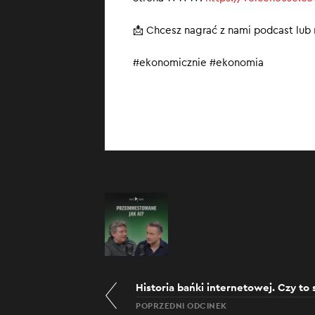
📩 Chcesz nagrać z nami podcast lub
#ekonomicznie #ekonomia
Historia bańki internetowej. Czy to
POPRZEDNI ODCINEK