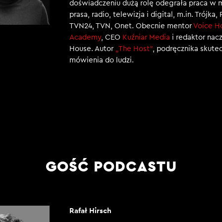
doświadczeniu dużą rolę odegrała praca w 
prasa, radio, telewizja i digital, m.in. Trójka,
TVN24, TVN, Onet. Obecnie mentor
Voice H
Academy
, CEO
Kuźniar Media
i redaktor nac
House. Autor
„The Host”
, podręcznika skut
mówienia do ludzi.
GOŚĆ PODCASTU
Rafał Hirsch