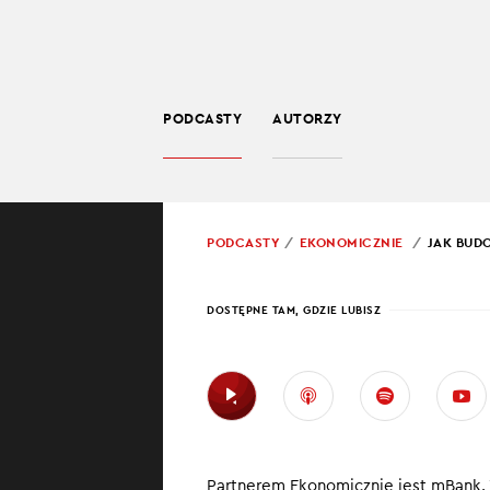
PODCASTY
AUTORZY
BIZNES
POWRÓT
PODCASTY
EKONOMICZNIE
JAK BUD
PROWADZĄCY:
JARO
DOSTĘPNE TAM, GDZIE LUBISZ
JAK 
PRYW
Ile będziesz mi
Partnerem Ekonomicznie jest mBank.
ZUS nie wystarcz