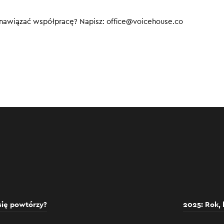
 nawiązać współpracę? Napisz: office@voicehouse.co
 się powtórzy?
2025: Rok,