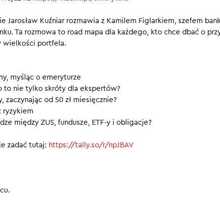
dal jest sens inwestować, jeśli masz 40, 50 lat?
e Jarosław Kuźniar rozmawia z Kamilem Figlarkiem, szefem ban
nku. Ta rozmowa to road mapa dla każdego, kto chce dbać o prz
y nie przegapić kolejnych odcinków.
 wielkości portfela.
my, myśląc o emeryturze
o to nie tylko skróty dla ekspertów?
, zaczynając od 50 zł miesięcznie?
z ryzykiem
dze między ZUS, fundusze, ETF-y i obligacje?
e zadać tutaj:
https://tally.so/r/npJBAV
cu.