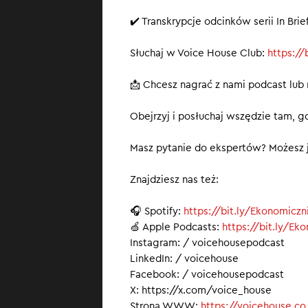
✔️ Transkrypcje odcinków serii In Br
Słuchaj w Voice House Club:
https:/
📩 Chcesz nagrać z nami podcast lub
Obejrzyj i posłuchaj wszędzie tam, gd
Masz pytanie do ekspertów? Możesz j
Znajdziesz nas też:
🎧 Spotify:
https://bit.ly/Ekonomiczn
🍏 Apple Podcasts:
https://bit.ly/Ek
Instagram: / voicehousepodcast
LinkedIn: / voicehouse
Facebook: / voicehousepodcast
X: https://x.com/voice_house
Strona WWW:
https://voicehouse.co