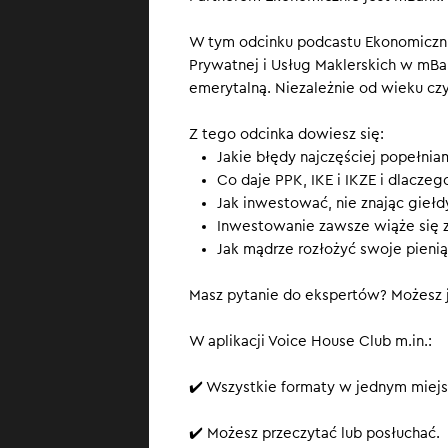
bliżej? I czy na
W tym odcinku podcastu Ekonomiczni
Prywatnej i Usług Maklerskich w mBa
SUBSKRYBUJ
, b
emerytalną. Niezależnie od wieku czy
Z tego odcinka dowiesz się:
Jakie błędy najczęściej popełnia
Co daje PPK, IKE i IKZE i dlaczeg
Jak inwestować, nie znając giełdy
Inwestowanie zawsze wiąże się 
Jak mądrze rozłożyć swoje pienią
Masz pytanie do ekspertów? Możesz j
W aplikacji Voice House Club m.in.:
✔️ Wszystkie formaty w jednym miejs
✔️ Możesz przeczytać lub posłuchać.