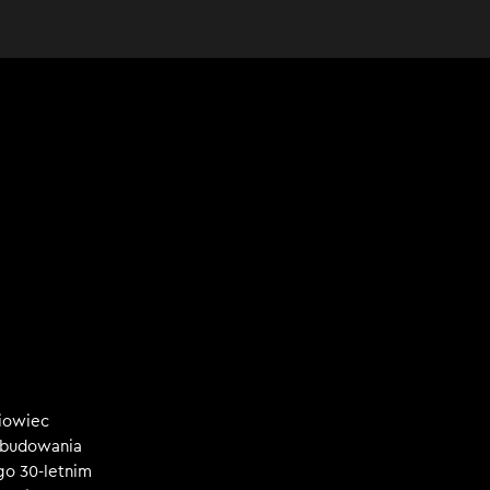
niowiec
, budowania
ego 30-letnim