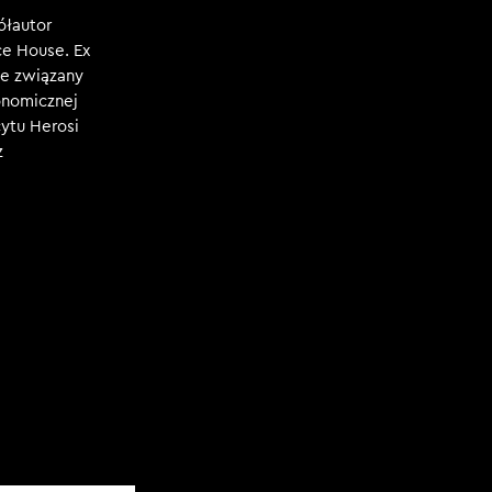
ółautor
e House. Ex
e związany
konomicznej
ytu Herosi
z