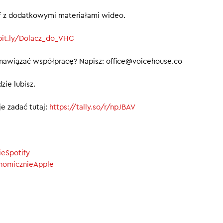
ief z dodatkowymi materiałami wideo.
/bit.ly/Dolacz_do_VHC
 nawiązać współpracę? Napisz: office@voicehouse.co
zie lubisz.
e zadać tutaj:
https://tally.so/r/npJBAV
ieSpotify
onomicznieApple