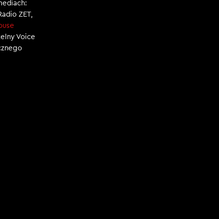
mediach:
 Radio ZET,
ouse
zelny Voice
ecznego