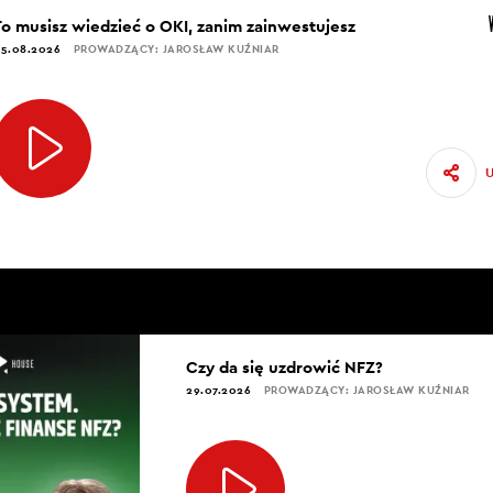
To musisz wiedzieć o OKI, zanim zainwestujesz
5.08.2026
PROWADZĄCY: JAROSŁAW KUŹNIAR
Czy da się uzdrowić NFZ?
29.07.2026
PROWADZĄCY: JAROSŁAW KUŹNIAR