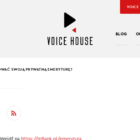
VOICE
BLOG
O
OWAĆ SWOJĄ PRYWATNĄ EMERYTURĘ?
SŁAW KUŹNIAR
BUDOWAĆ SWOJĄ
ATNĄ EMERYTURĘ?
eć na emeryturze? 100%, 50%, a może mniej swojej ostatniej wyp
 Wejdź na
https://mBank.pl/emerytura
y, to już wiemy. Jak zacząć działać, kiedy do sześćdziesiątki cor