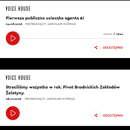
Pierwsza publiczna ucieczka agenta AI
04.08.2026
PROWADZĄCY: JAROSŁAW KUŹNIAR
00:00
/
13:41
UDOSTĘPNIJ
Straciliśmy wszystko w rok. Pivot Brodnickich Zakładów
Żelatyny.
28.07.2026
PROWADZĄCY: JAROSŁAW KUŹNIAR
UDOSTĘPNIJ