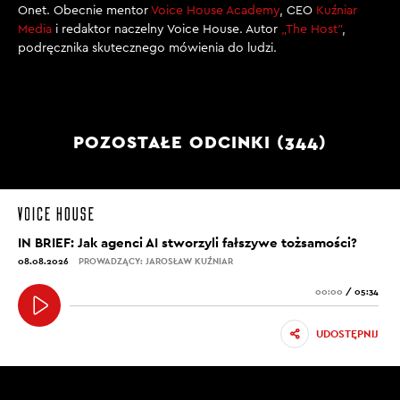
Onet. Obecnie mentor
Voice House Academy
, CEO
Kuźniar
Media
i redaktor naczelny Voice House. Autor
„The Host”
,
podręcznika skutecznego mówienia do ludzi.
POZOSTAŁE ODCINKI (344)
IN BRIEF: Jak agenci AI stworzyli fałszywe tożsamości?
08.08.2026
PROWADZĄCY: JAROSŁAW KUŹNIAR
00:00
/
05:34
UDOSTĘPNIJ