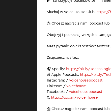
✔️ Transkrypcje odcinków serii In Br
Słuchaj w Voice House Club:
https:/
📩 Chcesz nagrać z nami podcast lub
Obejrzyj i posłuchaj wszędzie tam, gd
Masz pytanie do ekspertów? Możesz j
Znajdziesz nas też:
🎧 Spotify:
https://bit.ly/Technologi
🍏 Apple Podcasts:
https://bit.ly/Te
Instagram: /
voicehousepodcast
LinkedIn: /
voicehouse
Facebook: /
voicehousepodcast
X:
https://x.com/voice_house
📩 Chcesz nagrać z nami podcast lub