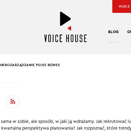
VOICE
BLOG
O
MIKROZARZĄDZANIE PSUJE BIZNES
SŁAW KUŹNIAR
MIKROZARZĄDZANIE
E BIZNES
 sama w sobie, ale sposób, w jaki ją wdrażamy. Jak rekrutować lu
 odcinku podcastu Technologicznie Jarosław Kuźniar r
e kwartalna perspektywa planowania? Jak rozpoznać, które trend
elem, Chief Product & Technology Oficer w XTB, o tym,