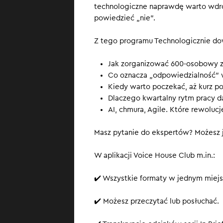
technologiczne naprawdę warto wdroż
jest dzisiaj s
powiedzieć „nie”.
niż kwartalne 
Z tego programu Technologicznie dow
SUBSKRYBUJ
, b
Jak zorganizować 600-osobowy z
Co oznacza „odpowiedzialność” w
Kiedy warto poczekać, aż kurz po
Dlaczego kwartalny rytm pracy da
AI, chmura, Agile. Które rewolucj
Masz pytanie do ekspertów? Możesz j
W aplikacji Voice House Club m.in.:
✔️ Wszystkie formaty w jednym miejs
✔️ Możesz przeczytać lub posłuchać.