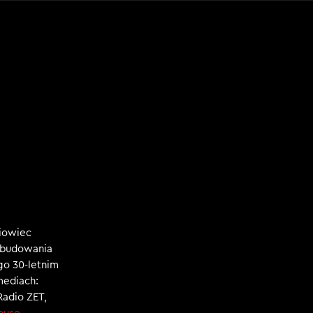
niowiec
, budowania
ego 30-letnim
mediach:
 Radio ZET,