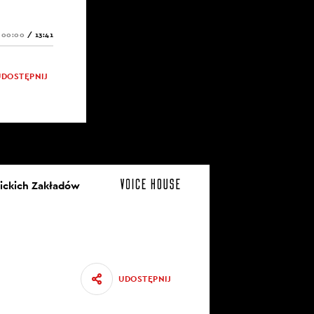
00:00
/
13:41
UDOSTĘPNIJ
nickich Zakładów
UDOSTĘPNIJ