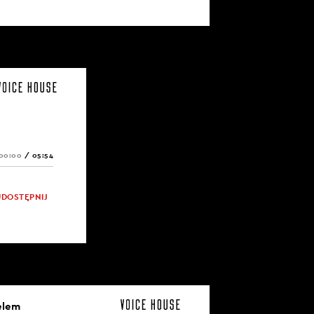
00:00
/
05:54
UDOSTĘPNIJ
elem