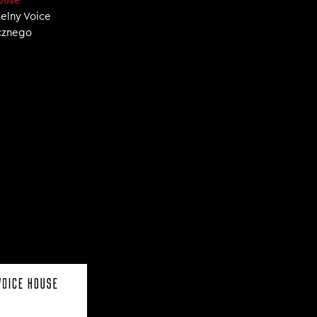
ouse
zelny Voice
ecznego