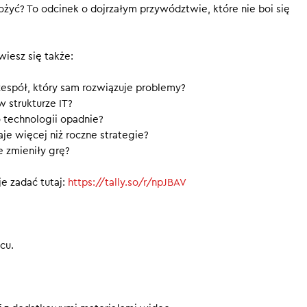
yć? To odcinek o dojrzałym przywództwie, które nie boi się
kuteczny CTO. W świecie, gdzie technologia zmienia się sz
cele.
iesz się także:
y nie przegapić kolejnych odcinków.
espół, który sam rozwiązuje problemy?
 strukturze IT?
 technologii opadnie?
je więcej niż roczne strategie?
e zmieniły grę?
e zadać tutaj:
https://tally.so/r/npJBAV
cu.