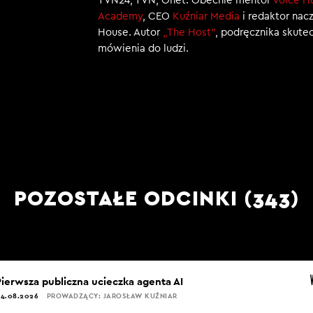
TVN24, TVN, Onet. Obecnie mentor
Voice H
Academy
, CEO
Kuźniar Media
i redaktor nac
House. Autor
„The Host”
, podręcznika skut
mówienia do ludzi.
POZOSTAŁE ODCINKI (343)
Pierwsza publiczna ucieczka agenta AI
4.08.2026
PROWADZĄCY: JAROSŁAW KUŹNIAR