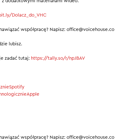
ief z dodatkowymi materiałami wideo.
/bit.ly/Dolacz_do_VHC
 nawiązać współpracę? Napisz: office@voicehouse.co
zie lubisz.
e zadać tutaj:
https://tally.so/r/npJBAV
cznieSpotify
chnologicznieApple
 nawiązać współpracę? Napisz: office@voicehouse.co