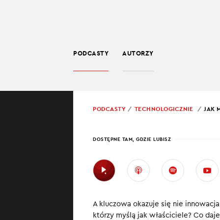
PODCASTY
AUTORZY
TECHNOLOGIA
POWRÓT
PODCASTY
TECHNOLOGICZNIE
JAK 
PROWADZĄCY:
JARO
DOSTĘPNE TAM, GDZIE LUBISZ
JAK 
PSUJ
A kluczowa okazuje się nie innowacja
W najnowszym
którzy myślą jak właściciele? Co daj
z Adamem Dubi