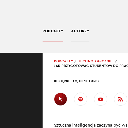
PODCASTY
AUTORZY
TECHNOLOGIA
POWRÓT
PODCASTY
TECHNOLOGICZNIE
JAK PRZYGOTOWAĆ STUDENTÓW DO PRACY
PROWADZĄCY:
JARO
DOSTĘPNE TAM, GDZIE LUBISZ
JAK 
STUD
POLI
Sztuczna inteligencja zaczyna być ws