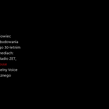
niowiec
, budowania
ego 30-letnim
mediach:
 Radio ZET,
ouse
zelny Voice
ecznego