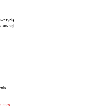
.
22.08.2025
13 MIN
ialność
owczynią
ylko
sztucznej
enia
s.com