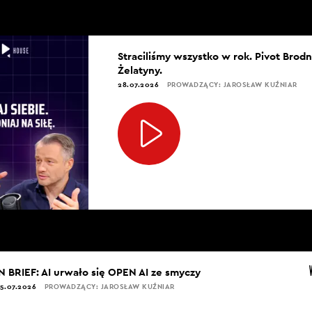
Straciliśmy wszystko w rok. Pivot Brod
Żelatyny.
28.07.2026
PROWADZĄCY: JAROSŁAW KUŹNIAR
IN BRIEF: AI urwało się OPEN AI ze smyczy
5.07.2026
PROWADZĄCY: JAROSŁAW KUŹNIAR