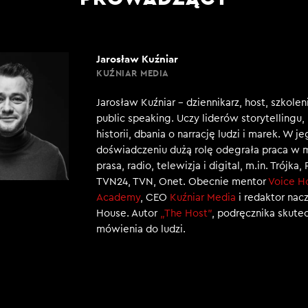
Jarosław Kuźniar
KUŹNIAR MEDIA
Jarosław Kuźniar – dziennikarz, host, szkole
public speaking. Uczy liderów storytellingu
historii, dbania o narrację ludzi i marek. W j
doświadczeniu dużą rolę odegrała praca w 
prasa, radio, telewizja i digital, m.in. Trójka,
TVN24, TVN, Onet. Obecnie mentor
Voice H
Academy
, CEO
Kuźniar Media
i redaktor nac
House. Autor
„The Host”
, podręcznika skut
mówienia do ludzi.