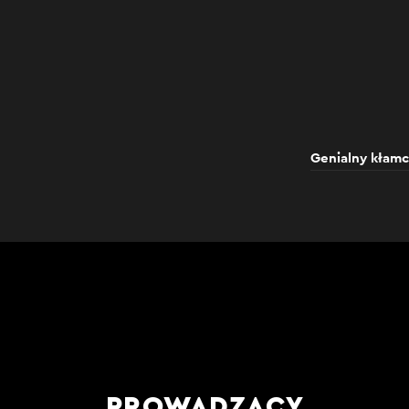
Genialny kłamc
PROWADZĄCY