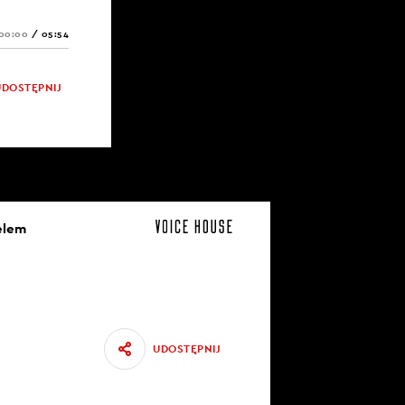
00:00
/
05:54
UDOSTĘPNIJ
elem
UDOSTĘPNIJ