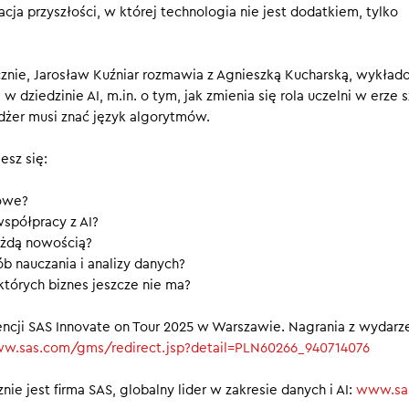
 PRZYKŁAD
ja przyszłości, w której technologia nie jest dodatkiem, tylko
órym AI to nie tylko narzędzie, ale członek zespołu – odpowiedz
znie, Jarosław Kuźniar rozmawia z Agnieszką Kucharską, wykład
jeden. Menadżer w niedalekiej przyszłości będzie zarządzał nie t
w dziedzinie AI, m.in. o tym, jak zmienia się rola uczelni w erze 
agentami AI – i będzie ponosił za nich odpowiedzialność, jak za
adżer musi znać język algorytmów.
esz się:
mowe?
spółpracy z AI?
ażdą nowością?
ób nauczania i analizy danych?
 których biznes jeszcze nie ma?
cji SAS Innovate on Tour 2025 w Warszawie. Nagrania z wydarz
ww.sas.com/gms/redirect.jsp?detail=PLN60266_940714076
e jest firma SAS, globalny lider w zakresie danych i AI:
www.sa