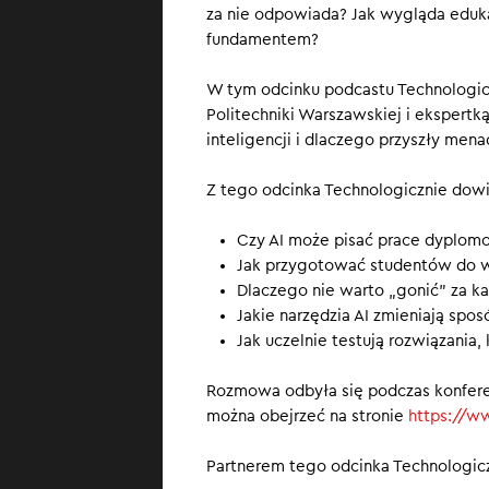
DAJE
za nie odpowiada? Jak wygląda edukac
fundamentem?
W świecie, w kt
W tym odcinku podcastu Technologic
to temat numer 
Politechniki Warszawskiej i ekspertką 
ludźmi, ale też 
inteligencji i dlaczego przyszły men
stażystów.
Z tego odcinka Technologicznie dowi
Czy AI może pisać prace dyplo
Jak przygotować studentów do w
Dlaczego nie warto „gonić” za k
Jakie narzędzia AI zmieniają spos
Jak uczelnie testują rozwiązania,
Rozmowa odbyła się podczas konferen
można obejrzeć na stronie
https://w
Partnerem tego odcinka Technologiczni