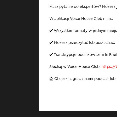
Masz pytanie do ekspertów? Możesz j
W aplikacji Voice House Club m.in.:
✔️ Wszystkie formaty w jednym miejs
✔️ Możesz przeczytać lub posłuchać.
✔️ Transkrypcje odcinków serii In Br
Słuchaj w Voice House Club:
https:/
📩 Chcesz nagrać z nami podcast lub