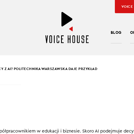
VOICE
BLOG
O
 Z AI? POLITECHNIKA WARSZAWSKA DAJE PRZYKŁAD
SŁAW KUŹNIAR
PRZYGOTOWAĆ
ENTÓW DO PRACY Z AI
TECHNIKA WARSZAWS
półpracownikiem w edukacji i biznesie. Skoro AI podejmuje decy