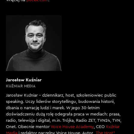
Jarosław Kuźniar
KUŹNIAR MEDIA
Jarosław Kuźniar – dziennikarz, host, szkoleniowiec public
speaking. Uczy liderów storytellingu, budowania historii,
dbania o narrację ludzi i marek. W jego 30-letnim
doświadczeniu dużą rolę odegrała praca w mediach: prasa,
radio, telewizja i digital, m.in. Trójka, Radio ZET, TVN24, TVN,
Onet. Obecnie mentor
Voice House Academy
, CEO
Kuźniar
Media
i redaktor naczelny Voice House. Autor
„The Host”
,