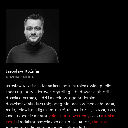
Jarosław Kuźniar
KUŹNIAR MEDIA
Jarosław Kuźniar – dziennikarz, host, szkoleniowiec public
speaking. Uczy liderów storytellingu, budowania historii,
dbania o narrację ludzi i marek. W jego 30-letnim
doświadczeniu dużą rolę odegrała praca w mediach: prasa,
radio, telewizja i digital, m.in. Trójka, Radio ZET, TVN24, TVN,
Onet. Obecnie mentor
Voice House Academy
, CEO
Kuźniar
Media
i redaktor naczelny Voice House. Autor
„The Host”
,
podręcznika skutecznego mówienia do ludzi.