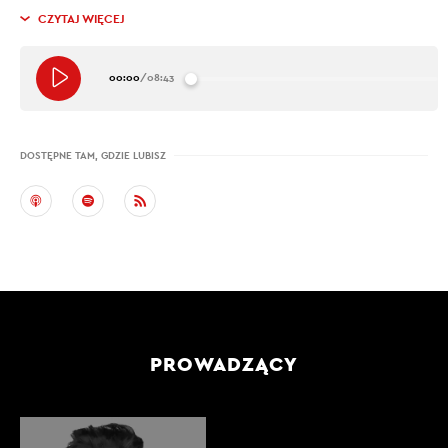
CZYTAJ WIĘCEJ
00:00
/
08:43
DOSTĘPNE TAM, GDZIE LUBISZ
PROWADZĄCY