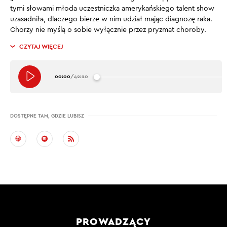
tymi słowami młoda uczestniczka amerykańskiego talent show
uzasadniła, dlaczego bierze w nim udział mając diagnozę raka.
Chorzy nie myślą o sobie wyłącznie przez pryzmat choroby.
CZYTAJ WIĘCEJ
00:00
/
42:20
DOSTĘPNE TAM, GDZIE LUBISZ
PROWADZĄCY