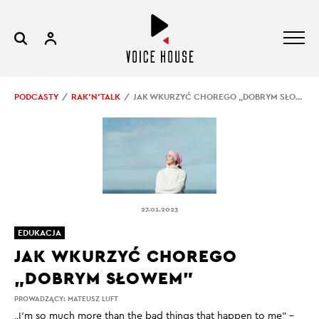
PODCASTY
RAK’N’TALK
JAK WKURZYĆ CHOREGO „DOBRYM SŁOWEM”
27.01.2023
EDUKACJA
JAK WKURZYĆ CHOREGO
„DOBRYM SŁOWEM”
PROWADZĄCY:
MATEUSZ LUFT
„I’m so much more
than
the bad things that happen to me
”
–