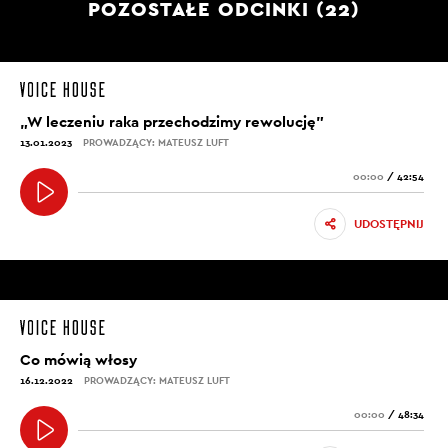
POZOSTAŁE ODCINKI (22)
„W leczeniu raka przechodzimy rewolucję”
13.01.2023
PROWADZĄCY: MATEUSZ LUFT
00:00
/
42:54
UDOSTĘPNIJ
Co mówią włosy
16.12.2022
PROWADZĄCY: MATEUSZ LUFT
00:00
/
48:34