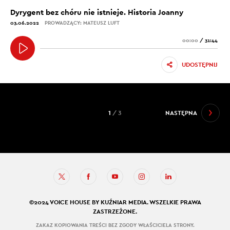
Dyrygent bez chóru nie istnieje. Historia Joanny
03.06.2022
PROWADZĄCY: MATEUSZ LUFT
00:00
/
31:44
UDOSTĘPNIJ
1
/ 3
NASTĘPNA
©2024 VOICE HOUSE BY KUŹNIAR MEDIA. WSZELKIE PRAWA
ZASTRZEŻONE.
ZAKAZ KOPIOWANIA TREŚCI BEZ ZGODY WŁAŚCICIELA STRONY.