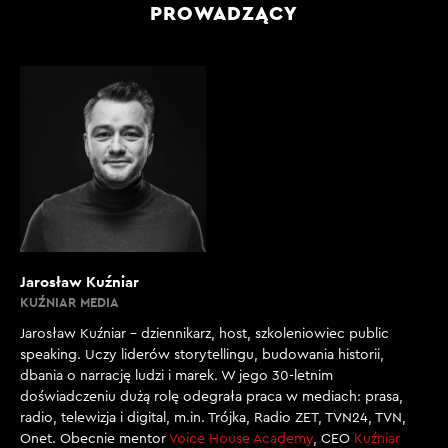
PROWADZĄCY
Jarosław Kuźniar
KUŹNIAR MEDIA
Jarosław Kuźniar – dziennikarz, host, szkoleniowiec public
speaking. Uczy liderów storytellingu, budowania historii,
dbania o narrację ludzi i marek. W jego 30-letnim
doświadczeniu dużą rolę odegrała praca w mediach: prasa,
radio, telewizja i digital, m.in. Trójka, Radio ZET, TVN24, TVN,
Onet. Obecnie mentor
Voice House Academy
, CEO
Kuźniar