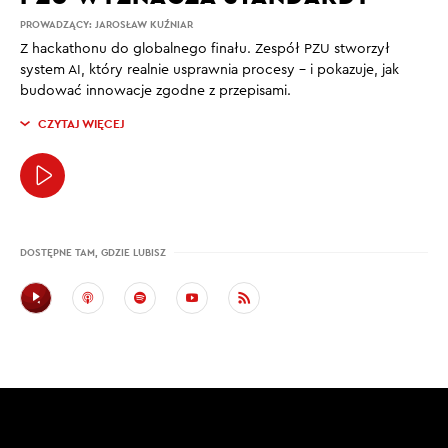
PROWADZĄCY:
JAROSŁAW KUŹNIAR
Z hackathonu do globalnego finału. Zespół PZU stworzył
system AI, który realnie usprawnia procesy – i pokazuje, jak
budować innowacje zgodne z przepisami.
CZYTAJ WIĘCEJ
DOSTĘPNE TAM, GDZIE LUBISZ