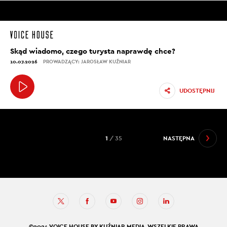
Skąd wiadomo, czego turysta naprawdę chce?
10.07.2026
PROWADZĄCY: JAROSŁAW KUŹNIAR
UDOSTĘPNIJ
1
/ 35
NASTĘPNA
©2024 VOICE HOUSE BY KUŹNIAR MEDIA. WSZELKIE PRAWA