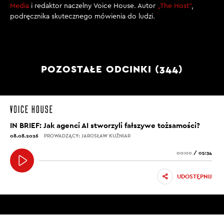
Media
i redaktor naczelny Voice House. Autor
„The Host”
,
podręcznika skutecznego mówienia do ludzi.
POZOSTAŁE ODCINKI (344)
IN BRIEF: Jak agenci AI stworzyli fałszywe tożsamości?
08.08.2026
PROWADZĄCY: JAROSŁAW KUŹNIAR
00:00
/
05:34
UDOSTĘPNIJ