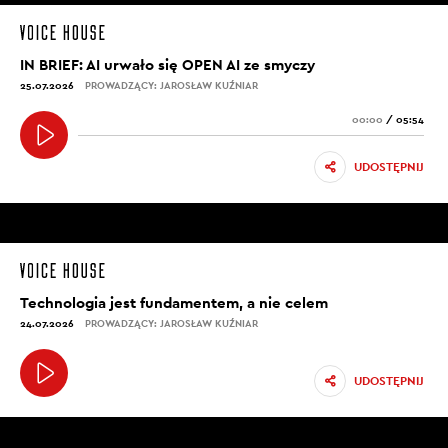
IN BRIEF: AI urwało się OPEN AI ze smyczy
25.07.2026
PROWADZĄCY: JAROSŁAW KUŹNIAR
00:00
/
05:54
UDOSTĘPNIJ
Technologia jest fundamentem, a nie celem
24.07.2026
PROWADZĄCY: JAROSŁAW KUŹNIAR
UDOSTĘPNIJ