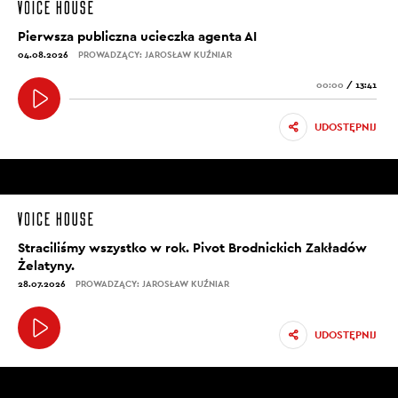
Pierwsza publiczna ucieczka agenta AI
04.08.2026
PROWADZĄCY: JAROSŁAW KUŹNIAR
00:00
/
13:41
UDOSTĘPNIJ
Straciliśmy wszystko w rok. Pivot Brodnickich Zakładów
Żelatyny.
28.07.2026
PROWADZĄCY: JAROSŁAW KUŹNIAR
UDOSTĘPNIJ