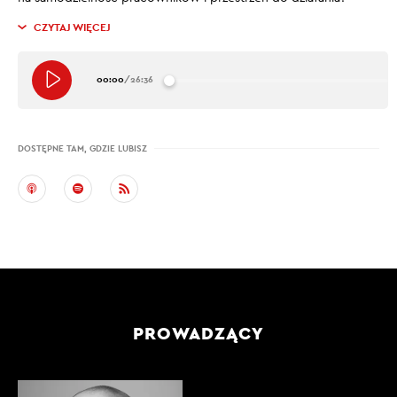
CZYTAJ WIĘCEJ
00:00
/
26:36
DOSTĘPNE TAM, GDZIE LUBISZ
PROWADZĄCY