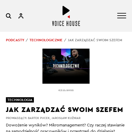
PODCASTY
TECHNOLOGICZNIE
JAK ZARZĄDZAĆ SWOIM SZEFEM
07.11.2022
TECHNOLOGIA
JAK ZARZĄDZAĆ SWOIM SZEFEM
PROWADZĄCY:
BARTEK PUCEK
,
JAROSŁAW KUŹNIAR
Dowożenie wyników? Mikromanagement? Czy raczej stawianie
na samodzielność pracowników i przestrzeń do działania?