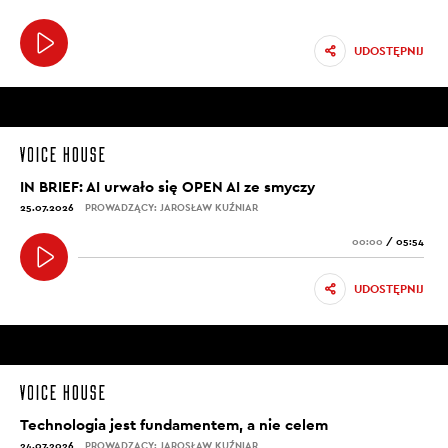
UDOSTĘPNIJ
IN BRIEF: AI urwało się OPEN AI ze smyczy
25.07.2026
PROWADZĄCY: JAROSŁAW KUŹNIAR
00:00
/
05:54
UDOSTĘPNIJ
Technologia jest fundamentem, a nie celem
24.07.2026
PROWADZĄCY: JAROSŁAW KUŹNIAR