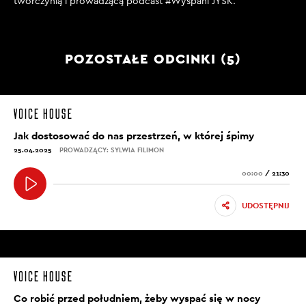
twórczynią i prowadzącą podcast #Wyspani JYSK.
POZOSTAŁE ODCINKI (5)
Jak dostosować do nas przestrzeń, w której śpimy
25.04.2025
PROWADZĄCY: SYLWIA FILIMON
00:00
/
21:30
UDOSTĘPNIJ
Co robić przed południem, żeby wyspać się w nocy