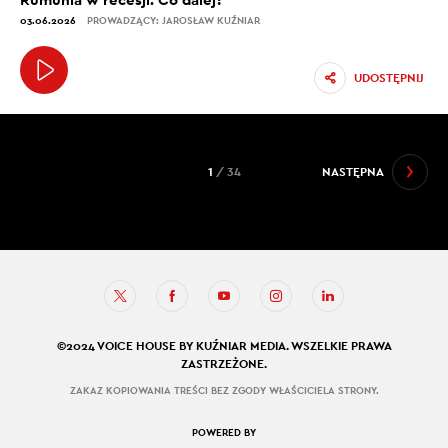
03.06.2026
PROWADZĄCY: JAROSŁAW KUŹNIAR
UDOSTĘPNIJ
1
/ 34
NASTĘPNA
©2024 VOICE HOUSE BY KUŹNIAR MEDIA. WSZELKIE PRAWA
ZASTRZEŻONE.
ZAKAZ KOPIOWANIA TREŚCI BEZ ZGODY WŁAŚCICIELA STRONY.
POWERED BY