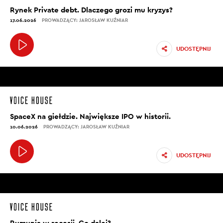
Rynek Private debt. Dlaczego grozi mu kryzys?
17.06.2026
PROWADZĄCY: JAROSŁAW KUŹNIAR
UDOSTĘPNIJ
SpaceX na giełdzie. Największe IPO w historii.
10.06.2026
PROWADZĄCY: JAROSŁAW KUŹNIAR
UDOSTĘPNIJ
Rumunia w recesji. Co dalej?