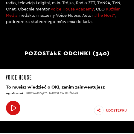
radio, telewizja i digital, m.in. Trójka, Radio ZET, TVN24, TVN,
Onet. Obecnie mentor
Voice House Academy
, CEO
Kuźniar
Media
i redaktor naczelny Voice House. Autor
„The Host”
,
podręcznika skutecznego mówienia do ludzi.
POZOSTAŁE ODCINKI (340)
To musisz wiedzieć o OKI, zanim zainwestujesz
05.08.2026
PROWADZĄCY: JAROSŁAW KUŹNIAR
UDOSTĘPNIJ