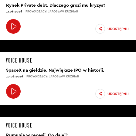
Rynek Private debt. Dlaczego grozi mu kryzys?
17.06.2026
PROWADZĄCY: JAROSŁAW KUŹNIAR
UDOSTĘPNIJ
SpaceX na giełdzie. Największe IPO w historii.
10.06.2026
PROWADZĄCY: JAROSŁAW KUŹNIAR
UDOSTĘPNIJ
Rumunia w recesji. Co dalej?