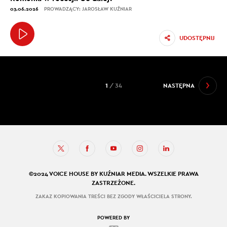
03.06.2026
PROWADZĄCY: JAROSŁAW KUŹNIAR
UDOSTĘPNIJ
1
/ 34
NASTĘPNA
©2024 VOICE HOUSE BY KUŹNIAR MEDIA. WSZELKIE PRAWA
ZASTRZEŻONE.
ZAKAZ KOPIOWANIA TREŚCI BEZ ZGODY WŁAŚCICIELA STRONY.
POWERED BY