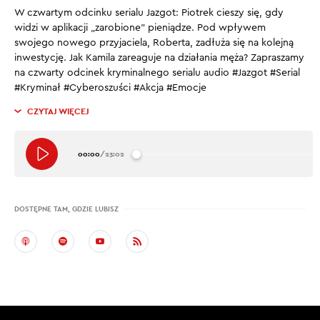
W czwartym odcinku serialu Jazgot: Piotrek cieszy się, gdy
widzi w aplikacji „zarobione” pieniądze. Pod wpływem
swojego nowego przyjaciela, Roberta, zadłuża się na kolejną
inwestycję. Jak Kamila zareaguje na działania męża?
Zapraszamy
na czwarty odcinek kryminalnego serialu audio #Jazgot #Serial
#Kryminał #Cyberoszuści #Akcja #Emocje
CZYTAJ WIĘCEJ
00:00
/
23:02
DOSTĘPNE TAM, GDZIE LUBISZ