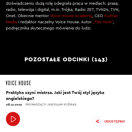
doświadczeniu dużą rolę odegrała praca w mediach: prasa,
radio, telewizja i digital, m.in. Trójka, Radio ZET, TVN24, TVN,
Onet. Obecnie mentor
Voice House Academy
, CEO
Kuźniar
Media
i redaktor naczelny Voice House. Autor
„The Host”
,
podręcznika skutecznego mówienia do ludzi.
POZOSTAŁE ODCINKI (143)
Praktyka czyni mistrza. Jaki jest Twój styl języka
angielskiego?
08.12.2025
PROWADZĄCY: JAROSŁAW KUŹNIAR
UDOSTĘPNIJ