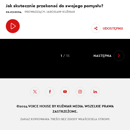
Jak skutecznie przekonać do swojego pomysłu?
22.07.2024
PROWADZĄCY: JAROSŁAW KUŹNIAR
UDOSTĘPNIJ
1
/ 15
NASTĘPNA
©2024 VOICE HOUSE BY KUŹNIAR MEDIA. WSZELKIE PRAWA
ZASTRZEŻONE.
ZAKAZ KOPIOWANIA TREŚCI BEZ ZGODY WŁAŚCICIELA STRONY.