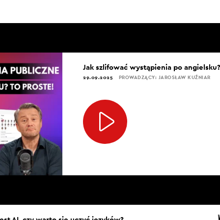
Jak szlifować wystąpienia po angielsku?
29.09.2025
PROWADZĄCY: JAROSŁAW KUŹNIAR
est AI, czy warto się uczyć języków?