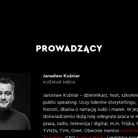
PROWADZĄCY
Jarosław Kuźniar
KUŹNIAR MEDIA
Jarosław Kuźniar – dziennikarz, host, szkole
public speaking. Uczy liderów storytellingu
historii, dbania o narrację ludzi i marek. W j
doświadczeniu dużą rolę odegrała praca w 
prasa, radio, telewizja i digital, m.in. Trójka,
TVN24, TVN, Onet. Obecnie mentor
Voice H
Academy
, CEO
Kuźniar Media
i redaktor nac