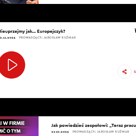
Nieuprzejmy jak… Europejczyk?
0.11.2025
PROWADZĄCY: JAROSŁAW KUŹNIAR
Jak powiedzieć zespołowi: „Teraz pracu
27.10.2025
PROWADZĄCY: JAROSŁAW KUŹNIAR