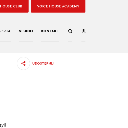
 HOUSE CLUB
VOICE HOUSE ACADEMY
FERTA
STUDIO
KONTAKT
UDOSTĘPNIJ
również
roje w
takich
yli
20.02.2023
znacza