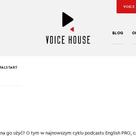
VOICE
BLOG
O
FALSTART
SŁAW KUŹNIAR
KOWY FALSTART
 nie tylko kibiców – wiele wyrażeń z nim związanych pojawia się 
ntekście. Na przykład wtedy, kiedy trzeba nieco uspokoić nast
owstrzymać kogoś przed wyciąganiem pochopnych wniosków. W 
żna go użyć? O tym w najnowszym cyklu podcastu English PRO, cz
tnie sprawdzi się nieformalne wyrażenie „jump the gun”, które o