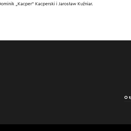
ominik „Kacper” Kacperski i Jarosław Kuźniar.
rt”.
00
O t