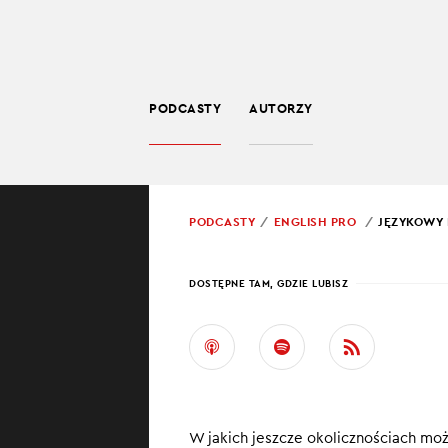
PODCASTY
AUTORZY
EDUKACJA
POWRÓT
PODCASTY
ENGLISH PRO
JĘZYKOWY 
PROWADZĄCY:
JARO
DOSTĘPNE TAM, GDZIE LUBISZ
JĘZY
Sport inspiruje
w biznesowym ko
zespole albo p
W jakich jeszcze okolicznościach mo
sytuacjach świe