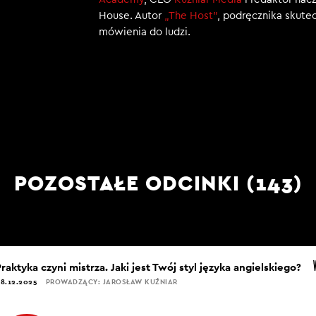
House. Autor
„The Host”
, podręcznika skut
mówienia do ludzi.
POZOSTAŁE ODCINKI (143)
raktyka czyni mistrza. Jaki jest Twój styl języka angielskiego?
8.12.2025
PROWADZĄCY: JAROSŁAW KUŹNIAR