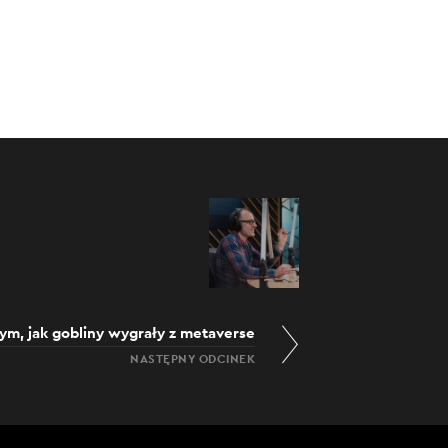
:00
/
04:10
ym, jak gobliny wygrały z metaverse
NASTĘPNY ODCINEK