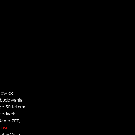
niowiec
, budowania
ego 30-letnim
mediach:
 Radio ZET,
ouse
zelny Voice