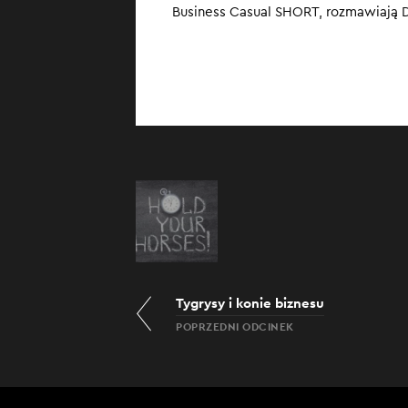
Business Casual SHORT, rozmawiają D
„popełnić falsta
Tygrysy i konie biznesu
POPRZEDNI ODCINEK