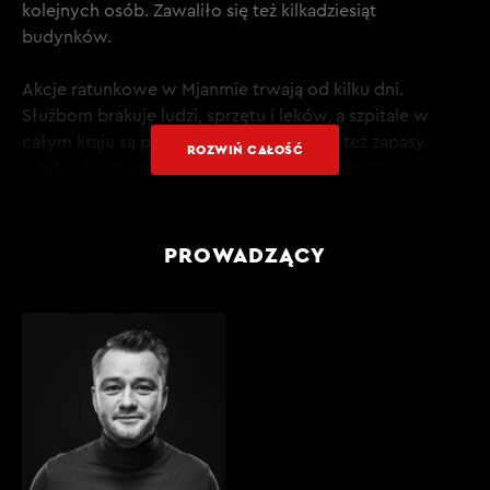
kolejnych osób. Zawaliło się też kilkadziesiąt
budynków.
Akcje ratunkowe w Mjanmie trwają od kilku dni.
Służbom brakuje ludzi, sprzętu i leków, a szpitale w
całym kraju są przepełnione. Kończą się też zapasy
ROZWIŃ CAŁOŚĆ
wody i żywności. Sytuację dodatkowo utrudniają
ekstremalne upały. Miejscami temperatura sięga 40
stopni Celsjusza.
PROWADZĄCY
Aktualny kryzys humanitarny w Mjanmie pogorszył i tak
tragiczną sytuację w kraju. Od 4 lat trwa tam wojna
domowa, a władzę sprawuje wojsko.
PRZECZYTAJ TRANSKRYPCJĘ CAŁEGO ODCINKA W
KLUBIE