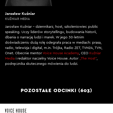
Jarosław Kuźniar
KUŹNIAR MEDIA
Jarosław Kuźniar – dziennikarz, host, szkoleniowiec public
speaking. Uczy liderów storytellingu, budowania historii,
dbania o narrację ludzi i marek. W jego 30-letnim
doświadczeniu dużą rolę odegrała praca w mediach: prasa,
radio, telewizja i digital, m.in. Trójka, Radio ZET, TVN24, TVN,
Onet. Obecnie mentor
Voice House Academy
, CEO
Kuźniar
Media
i redaktor naczelny Voice House. Autor
„The Host”
,
podręcznika skutecznego mówienia do ludzi.
POZOSTAŁE ODCINKI (603)