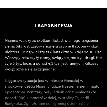
TRANSKRYPCJA
Mjanma walczy ze skutkami katastrofalnego trzęsienia
ziemi. Siła wstrząsów sięgnęła prawie 8 stopni w skali
Richtera. To największy taki kataklizm w kraju od 100 lat.
Wstrząsy zniszczyły domy, świątynie, mosty i drogi. Nie
żyje 3 tys. ludzi, a ponad 4,5 tys. jest rannych. Kilkaset
wciąż uznaje się za zaginione.
Najgorsza sytuacja jest w mieście Mandalaj w
środkowej części Mjanmy, gdzie trzęsienie ziemi miało
epicentrum. Wstrząsy były jednak odczuwalne także
ponad 1000 kilometrów dalej, w stolicy Tajlandii –
Bangkoku. Zginęło tam co najmniej osiemnaście