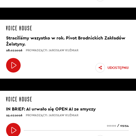
Straciliśmy wszystko w rok. Pivot Brodnickich Zakładów
Żelatyny.
28.07.2026
PROWADZĄCY: JAROSŁAW KUŹNIAR
UDOSTĘPNIJ
IN BRIEF: AI urwało się OPEN AI ze smyczy
25.07.2026
PROWADZĄCY: JAROSŁAW KUŹNIAR
00:00
/
05:54