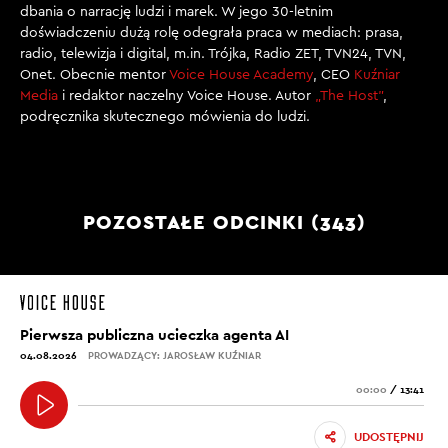
dbania o narrację ludzi i marek. W jego 30-letnim
doświadczeniu dużą rolę odegrała praca w mediach: prasa,
radio, telewizja i digital, m.in. Trójka, Radio ZET, TVN24, TVN,
Onet. Obecnie mentor
Voice House Academy
, CEO
Kuźniar
Media
i redaktor naczelny Voice House. Autor
„The Host”
,
podręcznika skutecznego mówienia do ludzi.
POZOSTAŁE ODCINKI (343)
Pierwsza publiczna ucieczka agenta AI
04.08.2026
PROWADZĄCY: JAROSŁAW KUŹNIAR
00:00
/
13:41
UDOSTĘPNIJ