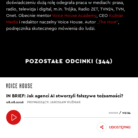
doświadczeniu dużą rolę odegrała praca w mediach: prasa,
radio, telewizja i digital, m.in. Trójka, Radio ZET, TVN24, TVN,
Onet. Obecnie mentor
Voice House Academy
, CEO
Kuźniar
Media
i redaktor naczelny Voice House. Autor
„The Host”
,
podręcznika skutecznego mówienia do ludzi.
POZOSTAŁE ODCINKI (344)
IN BRIEF: Jak agenci AI stworzyli fałszywe tożsamości?
08.08.2026
PROWADZĄCY: JAROSŁAW KUŹNIAR
00:00
/
05:34
UDOSTĘPNIJ