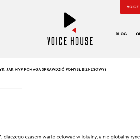
VOICE
BLOG
O
YK. JAK MVP POMAGA SPRAWDZIĆ POMYSŁ BIZNESOWY?
SŁAW KUŹNIAR
YK. JAK MVP POMAGA
WDZIĆ POMYSŁ
ESOWY?
, dlaczego czasem warto celować w lokalny, a nie globalny ryne