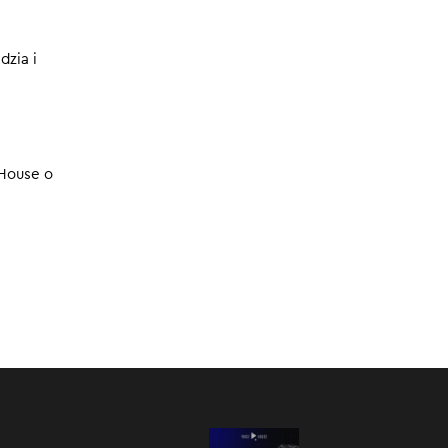
arna
22.10.2024
dzia i
. Dzięki
o trzeba
:00
/
39:04
 House o