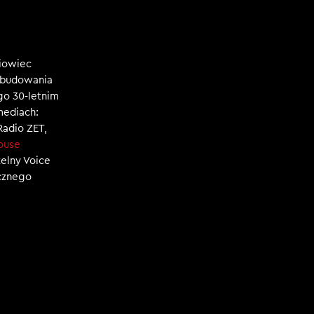
niowiec
, budowania
ego 30-letnim
mediach:
 Radio ZET,
ouse
zelny Voice
ecznego