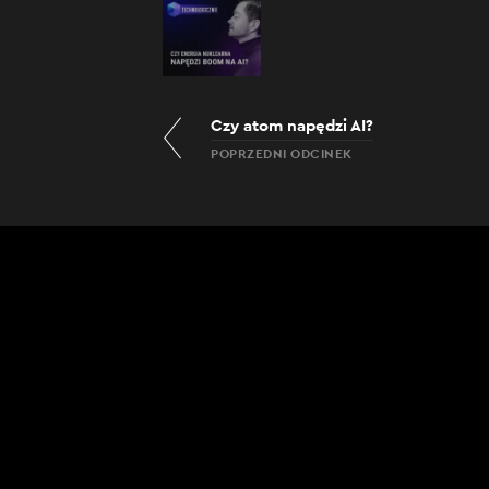
Czy atom napędzi AI?
POPRZEDNI ODCINEK