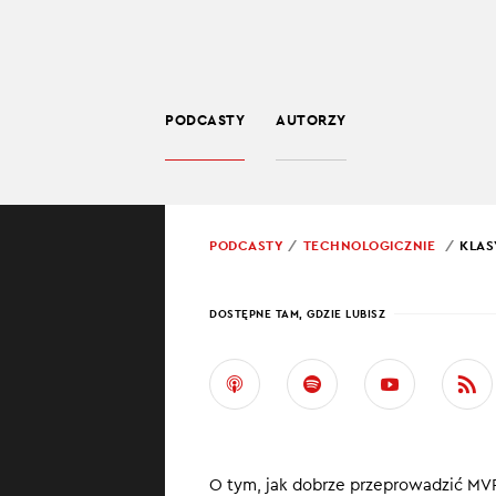
PODCASTY
AUTORZY
TECHNOLOGIA
POWRÓT
PODCASTY
TECHNOLOGICZNIE
KLAS
PROWADZĄCY:
JARO
DOSTĘPNE TAM, GDZIE LUBISZ
KLAS
SPRA
BIZN
O tym, jak dobrze przeprowadzić MVP