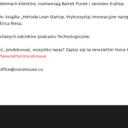
oblemach klientów, rozmawiają Bartek Pucek i Jarosław Kuźniar.
robione jest lepsze od doskonałego. W świecie start-upów popul
MVP (Minimum Viable Product). Polega ona na tym, aby szybko
n. książka „Metoda Lean Startup. Wykorzystaj innowacyjne narzę
ukt na rynek, zbierając przy tym informacje zwrotne od klientów
Erica Riesa.
ić, jak produkt jest odbierany, jakie są reakcje użytkowników, c
ienić.
uchanych odcinków podcastu Technologicznie.
00
yć, produkować, wszystko naraz? Zapisz się na newsletter Voice
ly/newsletterVoiceHouse⁠
office@voicehouse.co