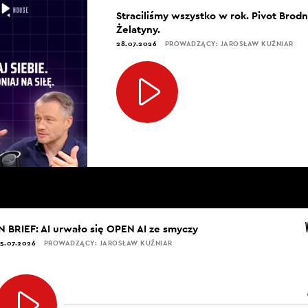
Straciliśmy wszystko w rok. Pivot Brod
Żelatyny.
28.07.2026
PROWADZĄCY: JAROSŁAW KUŹNIAR
IN BRIEF: AI urwało się OPEN AI ze smyczy
5.07.2026
PROWADZĄCY: JAROSŁAW KUŹNIAR