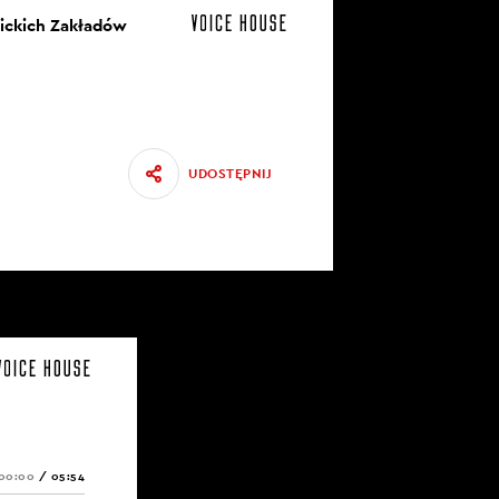
nickich Zakładów
UDOSTĘPNIJ
00:00
/
05:54