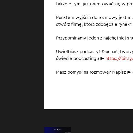
także o tym, jak orientować się w pr
Powiadają, że z
jest strategia 
Punktem wyjścia do rozmowy jest m.i
wprowadzić prod
stwórz firmę, która zdobędzie rynek” 
temu można ocen
poprawić lub zm
Przypominamy jeden z najchętniej sł
Uwielbiasz podcasty? Słuchać, tworz
świecie podcastingu ►
⁠https://bit.
Masz pomysł na rozmowę? Napisz ► 