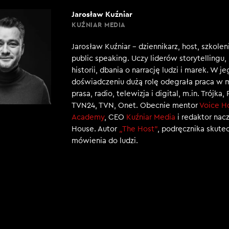
Jarosław Kuźniar
KUŹNIAR MEDIA
Jarosław Kuźniar – dziennikarz, host, szkole
public speaking. Uczy liderów storytellingu
historii, dbania o narrację ludzi i marek. W j
doświadczeniu dużą rolę odegrała praca w 
prasa, radio, telewizja i digital, m.in. Trójka,
TVN24, TVN, Onet. Obecnie mentor
Voice H
Academy
, CEO
Kuźniar Media
i redaktor nac
House. Autor
„The Host”
, podręcznika skut
mówienia do ludzi.