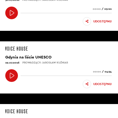
00:00
/
05:22
UDOSTĘPNIJ
Gdynia na liście UNESCO
29.07.2026
PROWADZĄCY: JAROSŁAW KUŹNIAR
00:00
/
04:34
UDOSTĘPNIJ