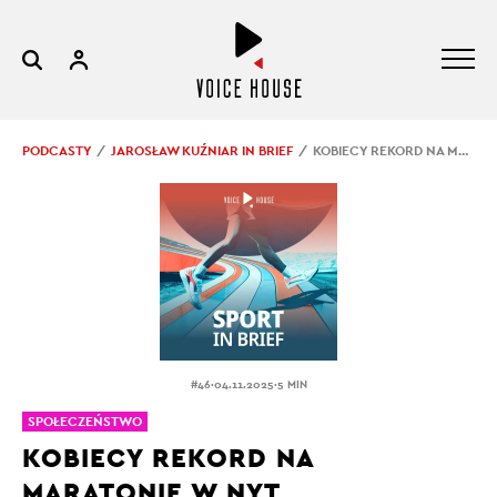
PODCASTY
JAROSŁAW KUŹNIAR IN BRIEF
KOBIECY REKORD NA MARATONIE W NYT
.
.
#46
04.11.2025
5 MIN
SPOŁECZEŃSTWO
KOBIECY REKORD NA
MARATONIE W NYT