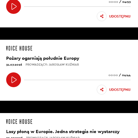
00:00
/
04:53
UDOSTĘPNIJ
Pożary ogarniają południe Europy
31.07.2026
PROWADZĄCY: JAROSŁAW KUŹNIAR
00:00
/
04:44
UDOSTĘPNIJ
Lasy płoną w Europie. Jedna strategia nie wystarczy
30.07.2026
PROWADZĄCY: JAROSŁAW KUŹNIAR