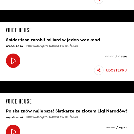
Spider-Man zarobił miliard w jeden weekend
05.08.2026
PROWADZĄCY: JAROSŁAW KUŹNIAR
00:00
/
04:54
UDOSTĘPNIJ
Polska znów najlepsza! Siatkarze ze złotem Ligi Narodów!
04.08.2026
PROWADZĄCY: JAROSŁAW KUŹNIAR
00:00
/
05:11