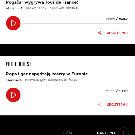
Pogačar wygrywa Tour de France!
28.07.2026
PROWADZĄCY: JAROSŁAW KUŹNIAR
00:00
/
04:40
UDOSTĘPNIJ
Ropa i gaz napędzają koszty w Europie
27.07.2026
PROWADZĄCY: JAROSŁAW KUŹNIAR
00:00
/
05:52
UDOSTĘPNIJ
1
/ 61
NASTĘPNA