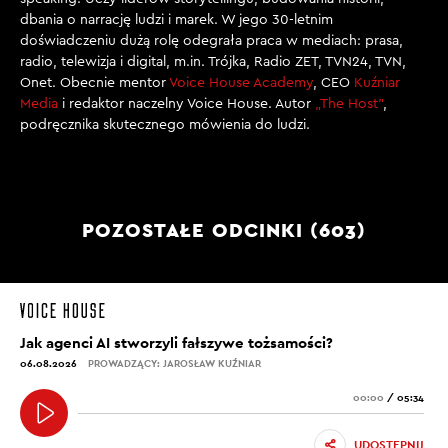
dbania o narrację ludzi i marek. W jego 30-letnim
doświadczeniu dużą rolę odegrała praca w mediach: prasa,
radio, telewizja i digital, m.in. Trójka, Radio ZET, TVN24, TVN,
Onet. Obecnie mentor
Voice House Academy
, CEO
Kuźniar
Media
i redaktor naczelny Voice House. Autor
„The Host”
,
podręcznika skutecznego mówienia do ludzi.
POZOSTAŁE ODCINKI (603)
Jak agenci AI stworzyli fałszywe tożsamości?
06.08.2026
PROWADZĄCY: JAROSŁAW KUŹNIAR
00:00
/
05:34
UDOSTĘPNIJ