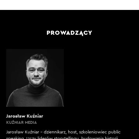
PROWADZĄCY
Jarosław Kuźniar
KUŹNIAR MEDIA
Jarosław Kuźniar – dziennikarz, host, szkoleniowiec public
speaking. Uczy liderów storytellingu, budowania historii,