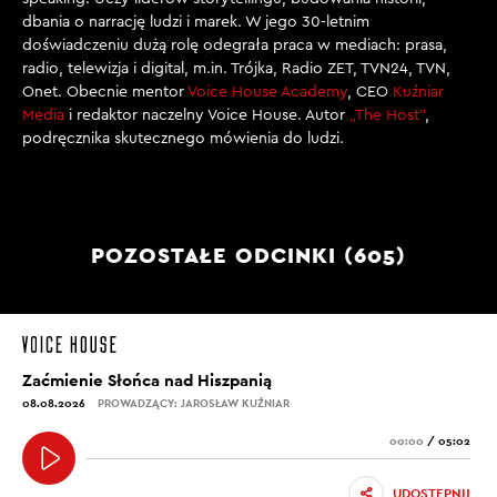
dbania o narrację ludzi i marek. W jego 30-letnim
doświadczeniu dużą rolę odegrała praca w mediach: prasa,
radio, telewizja i digital, m.in. Trójka, Radio ZET, TVN24, TVN,
Onet. Obecnie mentor
Voice House Academy
, CEO
Kuźniar
Media
i redaktor naczelny Voice House. Autor
„The Host”
,
podręcznika skutecznego mówienia do ludzi.
POZOSTAŁE ODCINKI (605)
Zaćmienie Słońca nad Hiszpanią
08.08.2026
PROWADZĄCY: JAROSŁAW KUŹNIAR
00:00
/
05:02
UDOSTĘPNIJ