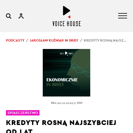
PODCASTY
JAROSŁAW KUŹNIAR IN BRIEF
KREDYTY ROSNĄ NAJSZYBCIEJ OD LAT
.
.
#82
29.12.2025
5 MIN
SPOŁECZEŃSTWO
KREDYTY ROSNĄ NAJSZYBCIEJ
OD LAT