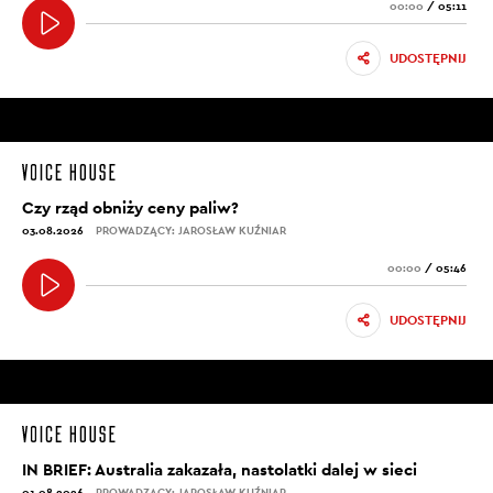
00:00
/
05:11
UDOSTĘPNIJ
Czy rząd obniży ceny paliw?
03.08.2026
PROWADZĄCY: JAROSŁAW KUŹNIAR
00:00
/
05:46
UDOSTĘPNIJ
IN BRIEF: Australia zakazała, nastolatki dalej w sieci
01.08.2026
PROWADZĄCY: JAROSŁAW KUŹNIAR