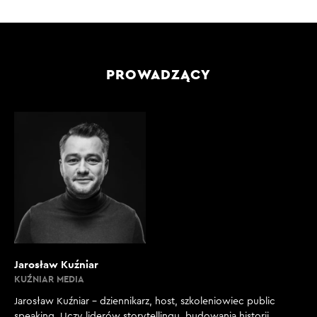
PROWADZĄCY
Jarosław Kuźniar
KUŹNIAR MEDIA
Jarosław Kuźniar – dziennikarz, host, szkoleniowiec public
speaking. Uczy liderów storytellingu, budowania historii,