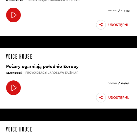
00:00
/
04:53
UDOSTĘPNIJ
Pożary ogarniają południe Europy
31.07.2026
PROWADZĄCY: JAROSŁAW KUŹNIAR
00:00
/
04:44
UDOSTĘPNIJ