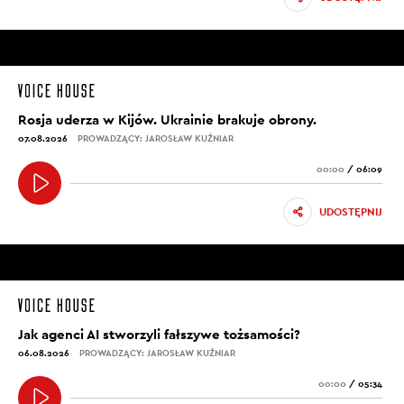
Rosja uderza w Kijów. Ukrainie brakuje obrony.
07.08.2026
PROWADZĄCY: JAROSŁAW KUŹNIAR
00:00
/
06:09
UDOSTĘPNIJ
Jak agenci AI stworzyli fałszywe tożsamości?
06.08.2026
PROWADZĄCY: JAROSŁAW KUŹNIAR
00:00
/
05:34