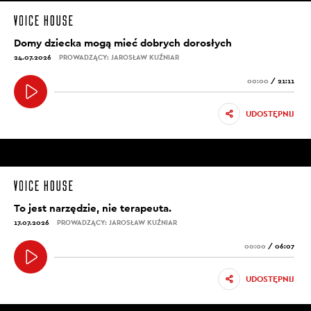
Domy dziecka mogą mieć dobrych dorosłych
24.07.2026
PROWADZĄCY: JAROSŁAW KUŹNIAR
00:00
/
21:11
UDOSTĘPNIJ
To jest narzędzie, nie terapeuta.
17.07.2026
PROWADZĄCY: JAROSŁAW KUŹNIAR
00:00
/
06:07
UDOSTĘPNIJ