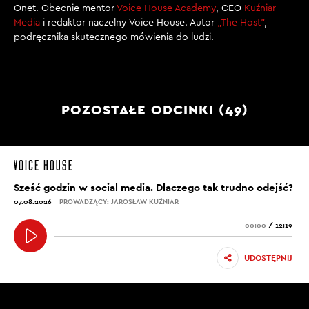
Onet. Obecnie mentor
Voice House Academy
, CEO
Kuźniar
Media
i redaktor naczelny Voice House. Autor
„The Host”
,
podręcznika skutecznego mówienia do ludzi.
POZOSTAŁE ODCINKI (49)
Sześć godzin w social media. Dlaczego tak trudno odejść?
07.08.2026
PROWADZĄCY: JAROSŁAW KUŹNIAR
00:00
/
12:19
UDOSTĘPNIJ