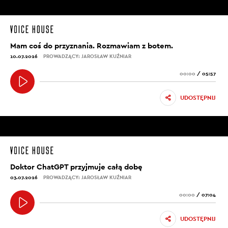
Mam coś do przyznania. Rozmawiam z botem.
10.07.2026
PROWADZĄCY: JAROSŁAW KUŹNIAR
00:00
/
05:57
UDOSTĘPNIJ
Doktor ChatGPT przyjmuje całą dobę
03.07.2026
PROWADZĄCY: JAROSŁAW KUŹNIAR
00:00
/
07:04
UDOSTĘPNIJ