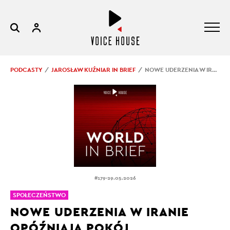
PODCASTY
JAROSŁAW KUŹNIAR IN BRIEF
NOWE UDERZENIA W IRANIE OPÓŹNIAJĄ POKÓJ
.
#179
29.05.2026
SPOŁECZEŃSTWO
NOWE UDERZENIA W IRANIE
OPÓŹNIAJĄ POKÓJ