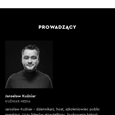
PROWADZĄCY
Jarosław Kuźniar
KUŹNIAR MEDIA
Jarosław Kuźniar – dziennikarz, host, szkoleniowiec public
speaking. Uczy liderów storytellingu, budowania historii,