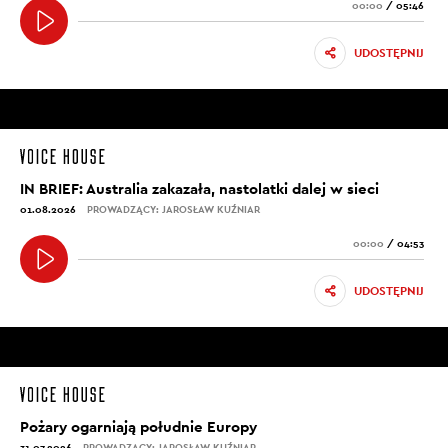
00:00
/
05:46
UDOSTĘPNIJ
IN BRIEF: Australia zakazała, nastolatki dalej w sieci
01.08.2026
PROWADZĄCY: JAROSŁAW KUŹNIAR
00:00
/
04:53
UDOSTĘPNIJ
Pożary ogarniają południe Europy
31.07.2026
PROWADZĄCY: JAROSŁAW KUŹNIAR