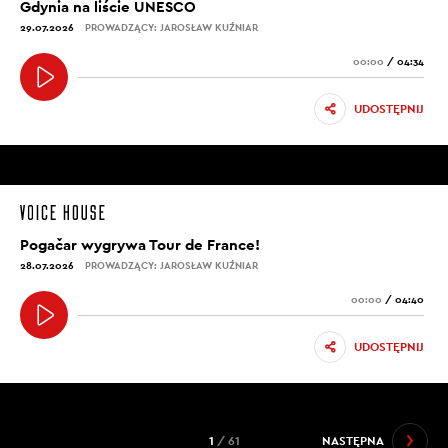
Gdynia na liście UNESCO
29.07.2026
PROWADZĄCY: JAROSŁAW KUŹNIAR
00:00
/
04:34
UDOSTĘPNIJ
Pogačar wygrywa Tour de France!
28.07.2026
PROWADZĄCY: JAROSŁAW KUŹNIAR
00:00
/
04:40
UDOSTĘPNIJ
1
/ 61
NASTĘPNA