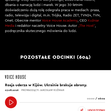
dbania o narrację ludzi i marek. W jego 30-letnim
doświadczeniu dużą rolę odegrała praca w mediach: prasa,
radio, telewizja i digital, m.in. Trójka, Radio ZET, TVN24, TVN,
Onet. Obecnie mentor
Voice House Academy
, CEO
Kuźniar
Media
i redaktor naczelny Voice House. Autor
„The Host”
,
podręcznika skutecznego mówienia do ludzi.
POZOSTAŁE ODCINKI (604)
Rosja uderza w Kijów. Ukrainie brakuje obrony.
07.08.2026
PROWADZĄCY: JAROSŁAW KUŹNIAR
00:00
/
06:09
UDOSTĘPNIJ