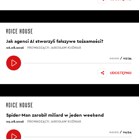
Jak agenci AI stworzyli fałszywe tożsamości?
06.08.2026
PROWADZĄCY: JAROSŁAW KUŹNIAR
00:00
/
05:34
UDOSTĘPNIJ
Spider-Man zarobił miliard w jeden weekend
05.08.2026
PROWADZĄCY: JAROSŁAW KUŹNIAR
00:00
/
04:54