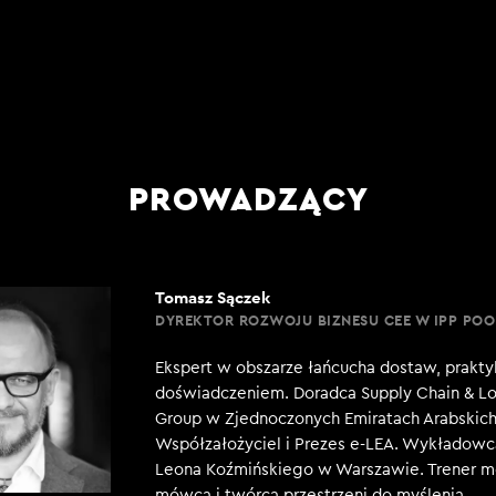
PROWADZĄCY
Tomasz Sączek
DYREKTOR ROZWOJU BIZNESU CEE W IPP POO
Ekspert w obszarze łańcucha dostaw, praktyk
doświadczeniem. Doradca Supply Chain & Lo
Group w Zjednoczonych Emiratach Arabskich
Współzałożyciel i Prezes e-LEA. Wykładowc
Leona Koźmińskiego w Warszawie. Trener m
mówca i twórca przestrzeni do myślenia.