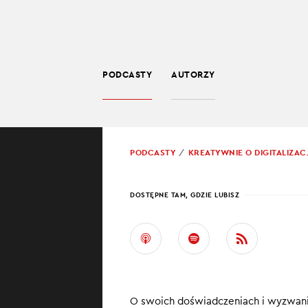
PODCASTY
AUTORZY
TECHNOLOGIA
POWRÓT
PODCASTY
KREATYWNIE O DIGITALIZACJ
PROWADZĄCY:
TOMA
DOSTĘPNE TAM, GDZIE LUBISZ
LOGI
Praca w logisty
na najróżniejsz
do niej wiedzę
O swoich doświadczeniach i wyzwani