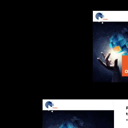
P
t
0