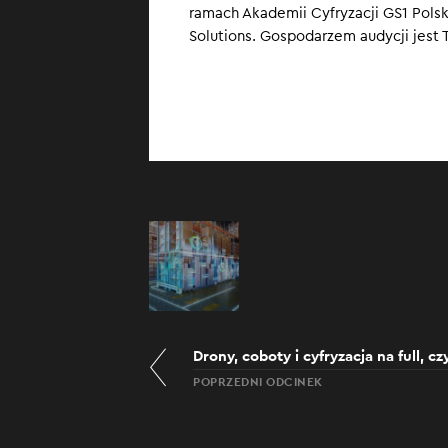
ramach Akademii Cyfryzacji GS1 Pols
Solutions. Gospodarzem audycji jest 
Drony, coboty i cyfryzacja na full, c
POPRZEDNI ODCINEK