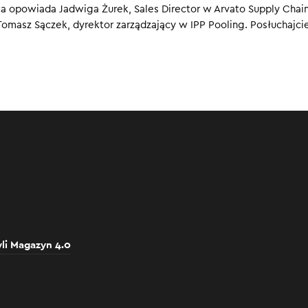
ka opowiada Jadwiga Żurek, Sales Director w Arvato Supply Chai
0
Tomasz Sączek, dyrektor zarządzający w IPP Pooling. Posłuchajci
zyli Magazyn 4.0