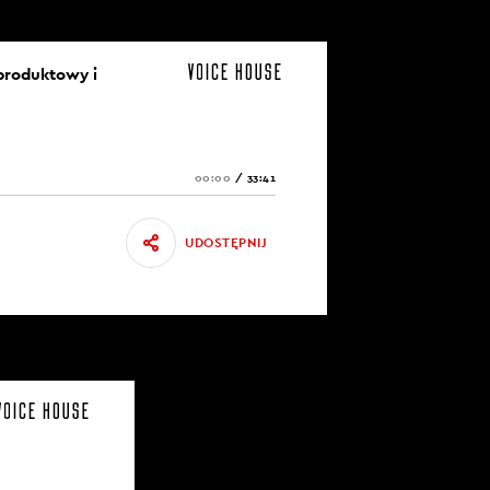
produktowy i
00:00
/
33:41
UDOSTĘPNIJ