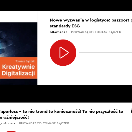
Nowe wyzwania w logistyce: paszport 
standardy ESG
08.07.2024
PROWADZĄCY: TOMASZ SĄCZEK
aperless – to nie trend to konieczność! To nie przyszłość to
eraźniejszość!
7.06.2024
PROWADZĄCY: TOMASZ SĄCZEK