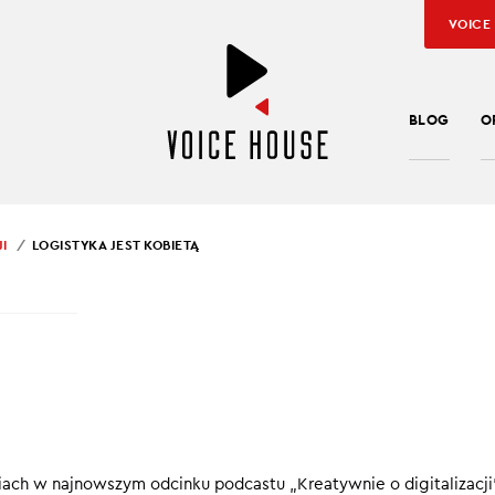
VOICE
BLOG
O
I
LOGISTYKA JEST KOBIETĄ
SZ SĄCZEK
STYKA JEST KOBIETĄ
ce często wiąże się ze stresem i koniecznością elastycznego re
e sytuacje. Pracę w tej branży wybiera coraz więcej kobiet, któr
 i nową perspektywę.
ach w najnowszym odcinku podcastu „Kreatywnie o digitalizacji