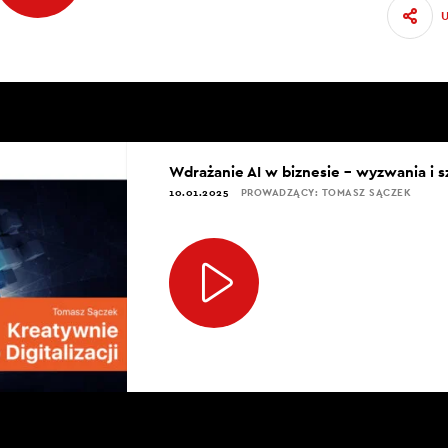
Wdrażanie AI w biznesie – wyzwania i 
10.01.2025
PROWADZĄCY: TOMASZ SĄCZEK