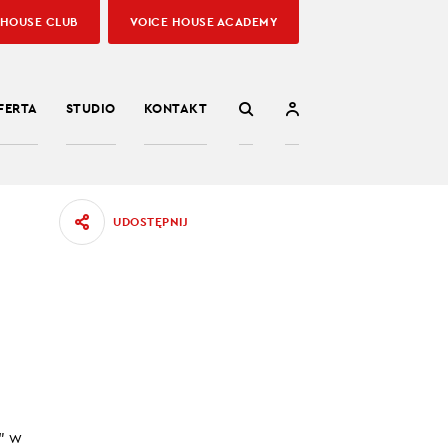
 HOUSE CLUB
VOICE HOUSE ACADEMY
FERTA
STUDIO
KONTAKT
UDOSTĘPNIJ
agowania
e wnoszą
18.07.2022
” w