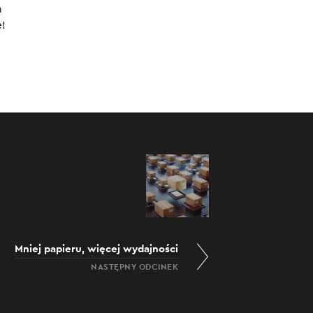
n
0:00
/
31:46
e!
Mniej papieru, więcej wydajności
NASTĘPNY ODCINEK