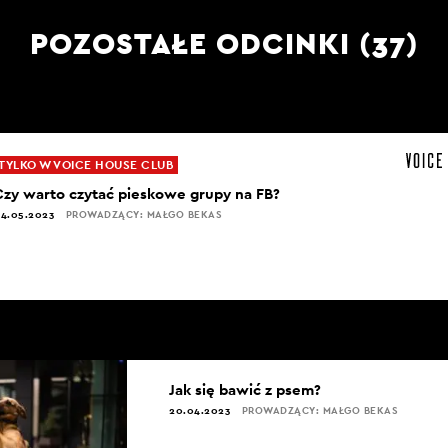
POZOSTAŁE ODCINKI (37)
TYLKO W VOICE HOUSE CLUB
Czy warto czytać pieskowe grupy na FB?
4.05.2023
PROWADZĄCY: MAŁGO BEKAS
Jak się bawić z psem?
20.04.2023
PROWADZĄCY: MAŁGO BEKAS