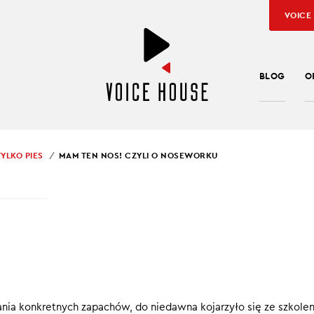
VOICE
BLOG
O
YLKO PIES
MAM TEN NOS! CZYLI O NOSEWORKU
 KUDRA
,
PRYWATNE: MAŁGO BEKAS
TEN NOS! CZYLI O
EWORKU
zędzie komunikacji, przewodnik – nos pełni kluczową rolę w psi
nia konkretnych zapachów, do niedawna kojarzyło się ze szkole
iele czworonogów wiedzą, że może on też służyć do świetnej z