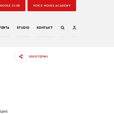
 HOUSE CLUB
VOICE HOUSE ACADEMY
FERTA
STUDIO
KONTAKT
UDOSTĘPNIJ
m życiu,
22.07.2022
niami
abawy?