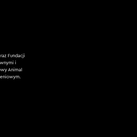
az Fundacji
ywnymi i
iowy Animal
oleniowym.