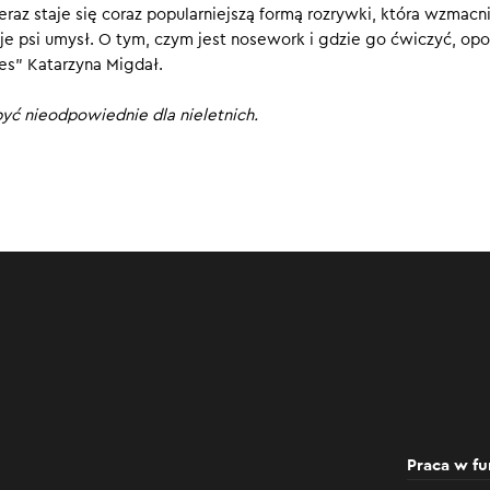
eraz staje się coraz popularniejszą formą rozrywki, która wzmacn
0
je psi umysł. O tym, czym jest nosework i gdzie go ćwiczyć, op
ies” Katarzyna Migdał.
yć nieodpowiednie dla nieletnich.
Praca w fu