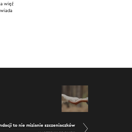
ia więź
0:00
/
34:46
owiada
ndacji to nie mizianie szczeniaczków