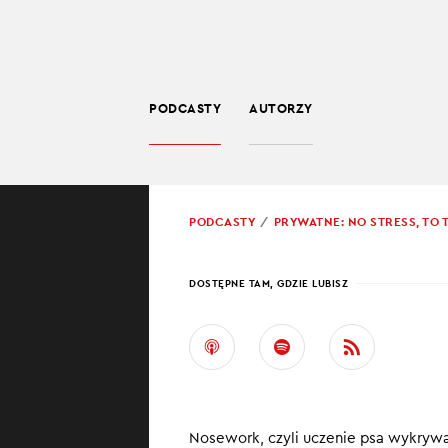
PODCASTY
AUTORZY
LIFESTYLE
POWRÓT
PODCASTY
PRYWATNE: NO STRESS, TO T
PROWADZĄCY:
MAJA
DOSTĘPNE TAM, GDZIE LUBISZ
MAM 
NOS
Drogowskaz, nar
Nosework, czyli uczenie psa wykrywa
ale czy właścic