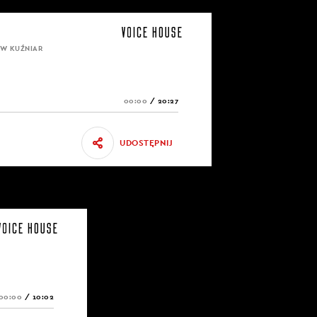
AW KUŹNIAR
00:00
/
20:27
UDOSTĘPNIJ
00:00
/
10:02