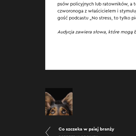
psów policyjnych lub ratowników, a t
czworonoga z właścicielem i stymulu
gość podcastu „No stress, to tylko p
Audycja zawiera słowa, które mogą b
Co szczeka w psiej branży