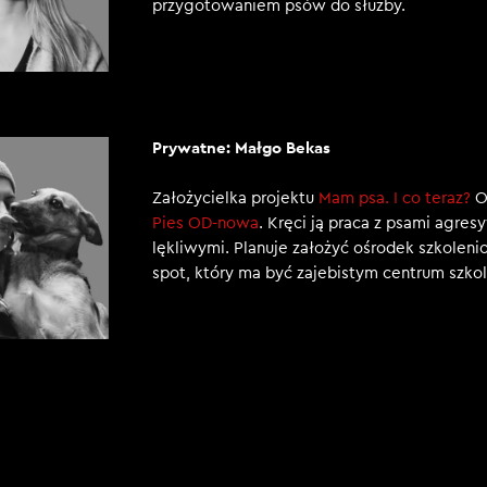
przygotowaniem psów do służby.
Prywatne: Małgo Bekas
Założycielka projektu
Mam psa. I co teraz?
Or
Pies OD-nowa
. Kręci ją praca z psami agres
lękliwymi. Planuje założyć ośrodek szkolen
spot, który ma być zajebistym centrum szk