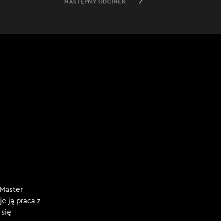
NASTĘPNY ODCINEK
 Master
je ją praca z
 się