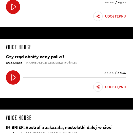
00:00
/
05:11
UDOSTĘPNIJ
Czy rząd obniży ceny paliw?
03.08.2026
PROWADZĄCY: JAROSŁAW KUŹNIAR
00:00
/
05:46
UDOSTĘPNIJ
IN BRIEF: Australia zakazała, nastolatki dalej w sieci