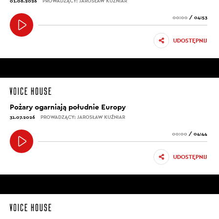
01.08.2026
PROWADZĄCY: JAROSŁAW KUŹNIAR
00:00
/
04:53
UDOSTĘPNIJ
Pożary ogarniają południe Europy
31.07.2026
PROWADZĄCY: JAROSŁAW KUŹNIAR
00:00
/
04:44
UDOSTĘPNIJ