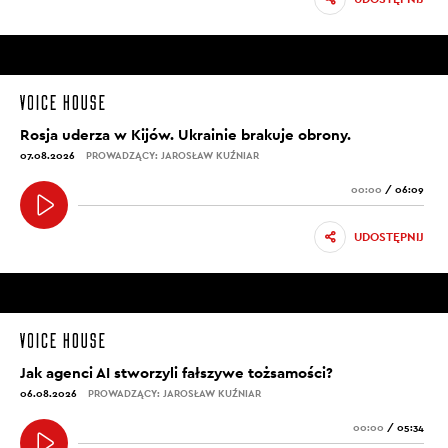
Rosja uderza w Kijów. Ukrainie brakuje obrony.
07.08.2026
PROWADZĄCY: JAROSŁAW KUŹNIAR
00:00
/
06:09
UDOSTĘPNIJ
Jak agenci AI stworzyli fałszywe tożsamości?
06.08.2026
PROWADZĄCY: JAROSŁAW KUŹNIAR
00:00
/
05:34