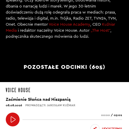
speaking. Uczy liderów storytellingu, budowania historii,
dbania o narrację ludzi i marek. W jego 30-letnim
doświadczeniu dużą rolę odegrała praca w mediach: prasa,
radio, telewizja i digital, m.in. Trójka, Radio ZET, TVN24, TVN,
Onet. Obecnie mentor
Voice House Academy
, CEO
Kuźniar
Media
i redaktor naczelny Voice House. Autor
„The Host”
,
podręcznika skutecznego mówienia do ludzi.
POZOSTAŁE ODCINKI (605)
Zaćmienie Słońca nad Hiszpanią
08.08.2026
PROWADZĄCY: JAROSŁAW KUŹNIAR
00:00
/
05:02
UDOSTĘPNIJ