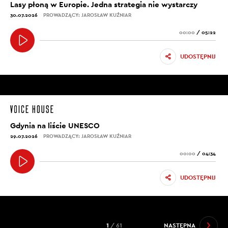
Lasy płoną w Europie. Jedna strategia nie wystarczy
30.07.2026
PROWADZĄCY: JAROSŁAW KUŹNIAR
00:00
/
05:22
UDOSTĘPNIJ
Gdynia na liście UNESCO
29.07.2026
PROWADZĄCY: JAROSŁAW KUŹNIAR
00:00
/
04:34
UDOSTĘPNIJ
1
/ 61
NASTĘPNA