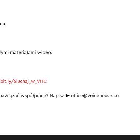
cu.
wymi materiałami wideo.
/bit.ly/Sluchaj_w_VHC
b nawiązać współpracę? Napisz ► office@voicehouse.co