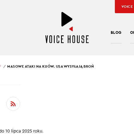
VOICE
BLOG
O
F
MASOWE ATAKI NA KIJÓW. USA WYSYŁAJĄ BROŃ
SŁAW KUŹNIAR
WE ATAKI NA KIJÓW. 
ŁAJĄ BROŃ
łobie po potężnej powodzi
 10 lipca 2025 roku.
 sankcjami w ONZ