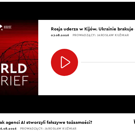
Rosja uderza w Kijów. Ukrainie brakuje
07.08.2026
PROWADZĄCY: JAROSŁAW KUŹNIAR
Jak agenci AI stworzyli fałszywe tożsamości?
6.08.2026
PROWADZĄCY: JAROSŁAW KUŹNIAR