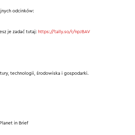
istorii lalka Barbie z cukrzycą typu 1
ejnych odcinków:
00
sz je zadać tutaj:
https://tally.so/r/npJBAV
ury, technologii, środowiska i gospodarki.
Planet in Brief