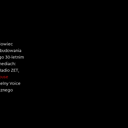
niowiec
, budowania
ego 30-letnim
mediach:
 Radio ZET,
ouse
zelny Voice
ecznego