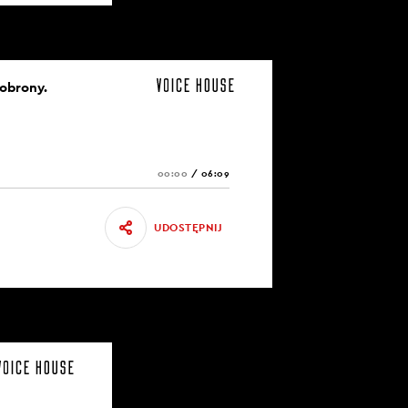
 obrony.
00:00
/
06:09
UDOSTĘPNIJ