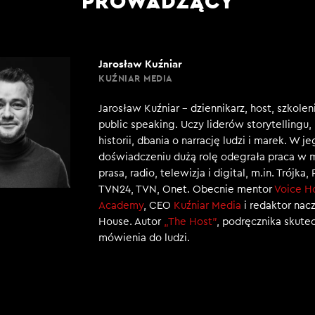
PROWADZĄCY
Jarosław Kuźniar
KUŹNIAR MEDIA
Jarosław Kuźniar – dziennikarz, host, szkole
public speaking. Uczy liderów storytellingu
historii, dbania o narrację ludzi i marek. W j
doświadczeniu dużą rolę odegrała praca w 
prasa, radio, telewizja i digital, m.in. Trójka,
TVN24, TVN, Onet. Obecnie mentor
Voice H
Academy
, CEO
Kuźniar Media
i redaktor nac
House. Autor
„The Host”
, podręcznika skut
mówienia do ludzi.