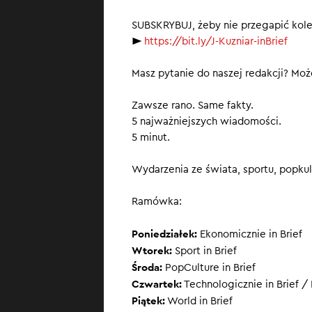
Pierwsza w h
SUBSKRYBUJ, żeby nie przegapić kol
►
https://bit.ly/J-Kuzniar-inBrief
Masz pytanie do naszej redakcji? Może
Zawsze rano. Same fakty.
5 najważniejszych wiadomości.
5 minut.
Wydarzenia ze świata, sportu, popkult
Ramówka:
Poniedziałek:
Ekonomicznie in Brief
Wtorek:
Sport in Brief
Środa:
PopCulture in Brief
Czwartek:
Technologicznie in Brief / 
Piątek:
World in Brief