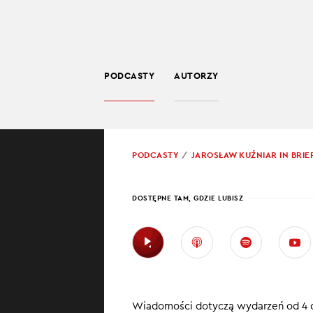
PODCASTY
AUTORZY
SPOŁECZEŃSTWO
POWRÓT
PODCASTY
JAROSŁAW KUŹNIAR IN BRIE
PROWADZĄCY:
JARO
DOSTĘPNE TAM, GDZIE LUBISZ
MASO
WYSY
Teksas w ża
Wiadomości dotyczą wydarzeń od 4 do
USA uderza