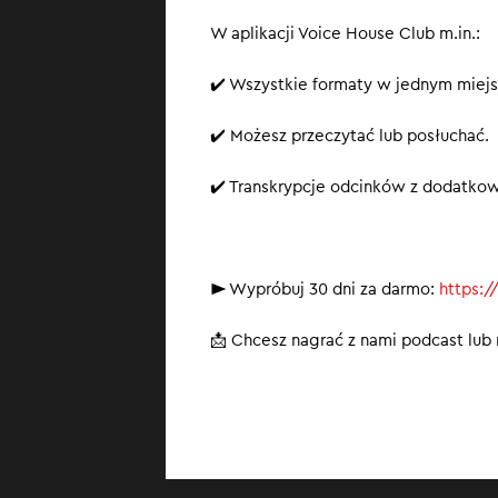
W aplikacji Voice House Club m.in.:
✔️ Wszystkie formaty w jednym miejs
✔️ Możesz przeczytać lub posłuchać.
✔️ Transkrypcje odcinków z dodatko
► Wypróbuj 30 dni za darmo:
https:/
📩 Chcesz nagrać z nami podcast lu