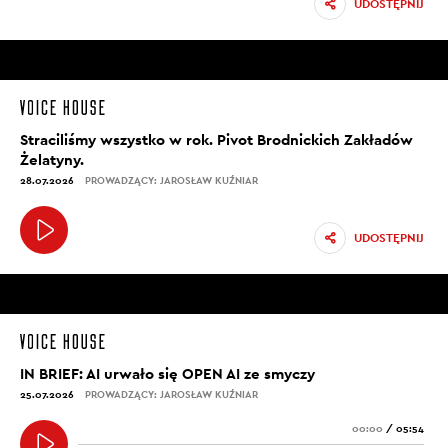
UDOSTĘPNIJ
Straciliśmy wszystko w rok. Pivot Brodnickich Zakładów
Żelatyny.
28.07.2026
PROWADZĄCY: JAROSŁAW KUŹNIAR
UDOSTĘPNIJ
IN BRIEF: AI urwało się OPEN AI ze smyczy
25.07.2026
PROWADZĄCY: JAROSŁAW KUŹNIAR
00:00
/
05:54