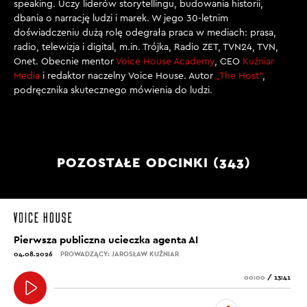
speaking. Uczy liderów storytellingu, budowania historii,
dbania o narrację ludzi i marek. W jego 30-letnim
doświadczeniu dużą rolę odegrała praca w mediach: prasa,
radio, telewizja i digital, m.in. Trójka, Radio ZET, TVN24, TVN,
Onet. Obecnie mentor
Voice House Academy
, CEO
Kuźniar
Media
i redaktor naczelny Voice House. Autor
„The Host”
,
podręcznika skutecznego mówienia do ludzi.
POZOSTAŁE ODCINKI (343)
Pierwsza publiczna ucieczka agenta AI
04.08.2026
PROWADZĄCY: JAROSŁAW KUŹNIAR
00:00
/
13:41