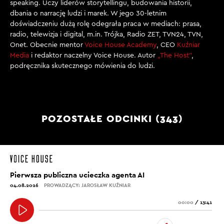
speaking. Uczy liderów storytellingu, budowania historii,
dbania o narrację ludzi i marek. W jego 30-letnim
doświadczeniu dużą rolę odegrała praca w mediach: prasa,
radio, telewizja i digital, m.in. Trójka, Radio ZET, TVN24, TVN,
Onet. Obecnie mentor
Voice House Academy
, CEO
Kuźniar
Media
i redaktor naczelny Voice House. Autor
„The Host”
,
podręcznika skutecznego mówienia do ludzi.
POZOSTAŁE ODCINKI (343)
Pierwsza publiczna ucieczka agenta AI
04.08.2026
PROWADZĄCY: JAROSŁAW KUŹNIAR
00:00
/
13:41