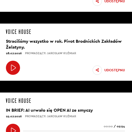
UDOSTĘPNIJ
Straciliśmy wszystko w rok. Pivot Brodnickich Zakładów
Żelatyny.
28.07.2026
PROWADZĄCY: JAROSŁAW KUŹNIAR
UDOSTĘPNIJ
IN BRIEF: AI urwało się OPEN AI ze smyczy
25.07.2026
PROWADZĄCY: JAROSŁAW KUŹNIAR
00:00
/
05:54