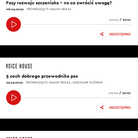
Fazy rozwoju szczeniaka – na co zwrócić uwagę?
06.04.2023
PROWADZĄCY: MAŁGO BEKAS
00:00
/
20:17
UDOSTĘPNIJ
5 cech dobrego przewodnika psa
23.03.2023
PROWADZĄCY: MAŁGO BEKAS, JAROSŁAW KUŹNIAR
00:00
/
20:27
UDOSTĘPNIJ