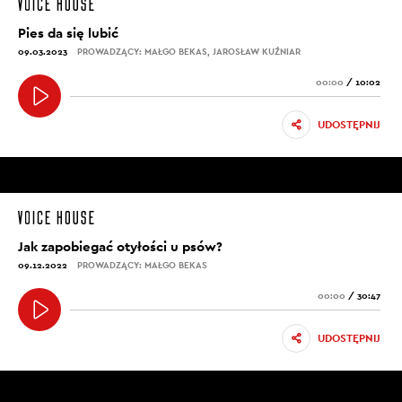
Pies da się lubić
09.03.2023
PROWADZĄCY: MAŁGO BEKAS, JAROSŁAW KUŹNIAR
00:00
/
10:02
UDOSTĘPNIJ
Jak zapobiegać otyłości u psów?
09.12.2022
PROWADZĄCY: MAŁGO BEKAS
00:00
/
30:47
UDOSTĘPNIJ