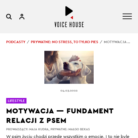
PODCASTY
PRYWATNE: NO STRESS, TO TYLKO PIES
MOTYWACJA — FUNDAMENT RELACJI Z PSEM
04.03.2022
LIFESTYLE
MOTYWACJA — FUNDAMENT
RELACJI Z PSEM
PROWADZĄCY:
MAJA KUDRA
,
PRYWATNE: MAŁGO BEKAS
W psim życiu chodzi przede wszystkim o emocje. I to nie byle