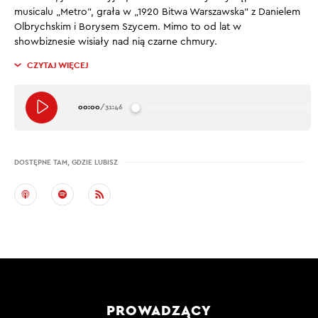
musicalu „Metro”, grała w „1920 Bitwa Warszawska” z Danielem
Olbrychskim i Borysem Szycem. Mimo to od lat w
showbiznesie wisiały nad nią czarne chmury.
CZYTAJ WIĘCEJ
00:00
/
31:46
DOSTĘPNE TAM, GDZIE LUBISZ
PROWADZĄCY