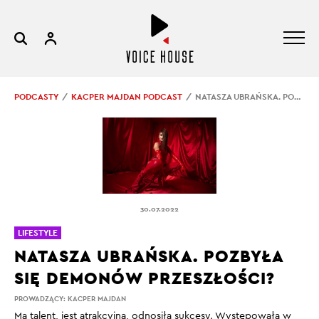
PODCASTY
KACPER MAJDAN PODCAST
NATASZA UBRAŃSKA. POZBYŁA SIĘ DEMONÓW PRZESZŁOŚCI?
30.07.2022
LIFESTYLE
NATASZA UBRAŃSKA. POZBYŁA
SIĘ DEMONÓW PRZESZŁOŚCI?
PROWADZĄCY:
KACPER MAJDAN
Ma talent, jest atrakcyjna, odnosiła sukcesy. Występowała w