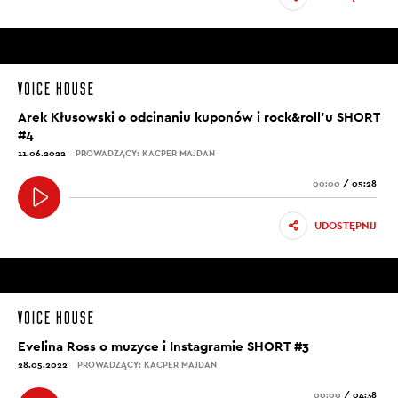
Arek Kłusowski o odcinaniu kuponów i rock&roll’u SHORT
#4
11.06.2022
PROWADZĄCY: KACPER MAJDAN
00:00
/
05:28
UDOSTĘPNIJ
Evelina Ross o muzyce i Instagramie SHORT #3
28.05.2022
PROWADZĄCY: KACPER MAJDAN
00:00
/
04:38