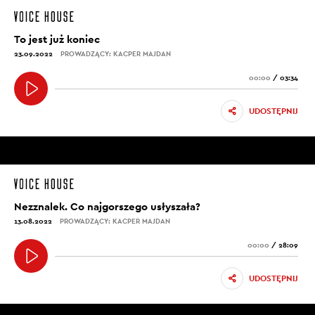
To jest już koniec
23.09.2022
PROWADZĄCY: KACPER MAJDAN
00:00
/
03:34
UDOSTĘPNIJ
Nezznalek. Co najgorszego usłyszała?
13.08.2022
PROWADZĄCY: KACPER MAJDAN
00:00
/
28:09
UDOSTĘPNIJ