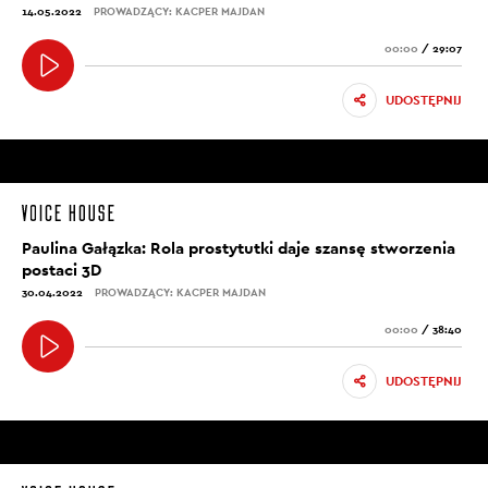
14.05.2022
PROWADZĄCY: KACPER MAJDAN
00:00
/
29:07
UDOSTĘPNIJ
Paulina Gałązka: Rola prostytutki daje szansę stworzenia
postaci 3D
30.04.2022
PROWADZĄCY: KACPER MAJDAN
00:00
/
38:40
UDOSTĘPNIJ