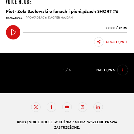
Piotr Zola Szulowski o fanach i pieniądzach SHORT #2
23.04.2022
PROWADZĄCY: KACPER MAJDAN
00:00
/
05:35
UDOSTĘPNIJ
1
/ 4
NASTĘPNA
©2024 VOICE HOUSE BY KUŹNIAR MEDIA. WSZELKIE PRAWA
ZASTRZEŻONE.