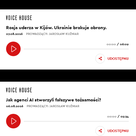
Rosja uderza w Kijów. Ukrainie brakuje obrony.
07.08.2026
PROWADZĄCY: JAROSŁAW KUŹNIAR
00:00
/
06:09
UDOSTĘPNIJ
Jak agenci AI stworzyli fałszywe tożsamości?
06.08.2026
PROWADZĄCY: JAROSŁAW KUŹNIAR
00:00
/
05:34
UDOSTĘPNIJ