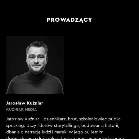
PROWADZĄCY
Jarosław Kuźniar
KUŹNIAR MEDIA
Jarosław Kuźniar – dziennikarz, host, szkoleniowiec public
speaking. Uczy liderów storytellingu, budowania historii,
dbania o narrację ludzi i marek. W jego 30-letnim
doświadczeniu dużą rolę odegrała praca w mediach: prasa,