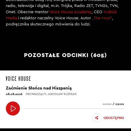
radio, telewizja i digital, m.in. Trójka, Radio ZET, TVN24, TVN,
Onet. Obecnie mentor
Voice House Academy
, CEO
Kuźniar
Media
i redaktor naczelny Voice House. Autor
„The Host”
,
podręcznika skutecznego mówienia do ludzi.
POZOSTAŁE ODCINKI (605)
Zaćmienie Słońca nad Hiszpanią
08.08.2026
PROWADZĄCY: JAROSŁAW KUŹNIAR
00:00
/
05:02
UDOSTĘPNIJ