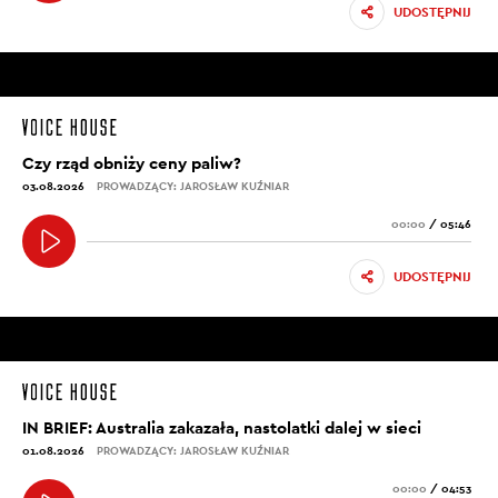
UDOSTĘPNIJ
Czy rząd obniży ceny paliw?
03.08.2026
PROWADZĄCY: JAROSŁAW KUŹNIAR
00:00
/
05:46
UDOSTĘPNIJ
IN BRIEF: Australia zakazała, nastolatki dalej w sieci
01.08.2026
PROWADZĄCY: JAROSŁAW KUŹNIAR
00:00
/
04:53