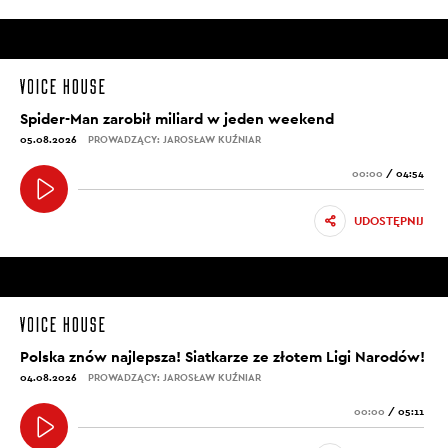
Spider-Man zarobił miliard w jeden weekend
05.08.2026
PROWADZĄCY: JAROSŁAW KUŹNIAR
00:00
/
04:54
UDOSTĘPNIJ
Polska znów najlepsza! Siatkarze ze złotem Ligi Narodów!
04.08.2026
PROWADZĄCY: JAROSŁAW KUŹNIAR
00:00
/
05:11