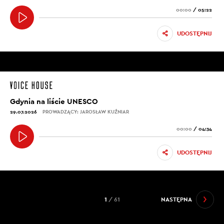
00:00
/
05:22
UDOSTĘPNIJ
Gdynia na liście UNESCO
29.07.2026
PROWADZĄCY: JAROSŁAW KUŹNIAR
00:00
/
04:34
UDOSTĘPNIJ
1
/ 61
NASTĘPNA