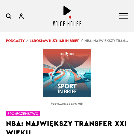
PODCASTY
JAROSŁAW KUŹNIAR IN BRIEF
NBA: NAJWIĘKSZY TRANSFER XXI WIEKU
.
.
#22
04.02.2025
5 MIN
SPOŁECZEŃSTWO
NBA: NAJWIĘKSZY TRANSFER XXI
WIEKU