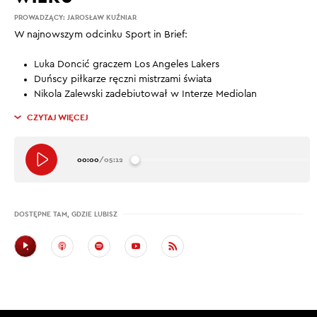
PROWADZĄCY:
JAROSŁAW KUŹNIAR
W najnowszym odcinku Sport in Brief:
Luka Doncić graczem Los Angeles Lakers
Duńscy piłkarze ręczni mistrzami świata
Nikola Zalewski zadebiutował w Interze Mediolan
CZYTAJ WIĘCEJ
00:00
/
05:12
DOSTĘPNE TAM, GDZIE LUBISZ