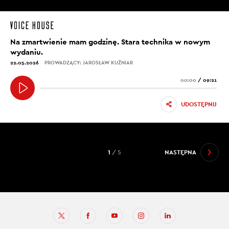
Na zmartwienie mam godzinę. Stara technika w nowym
wydaniu.
22.05.2026
PROWADZĄCY: JAROSŁAW KUŹNIAR
00:00
/
09:21
UDOSTĘPNIJ
1
/ 5
NASTĘPNA