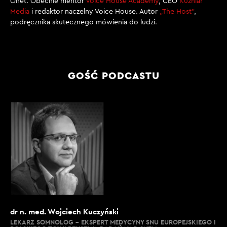
Onet. Obecnie mentor
Voice House Academy
, CEO
Kuźniar
Media
i redaktor naczelny Voice House. Autor
„The Host”
,
podręcznika skutecznego mówienia do ludzi.
GOŚĆ PODCASTU
dr n. med. Wojciech Kuczyński
LEKARZ SOMNOLOG - EKSPERT MEDYCYNY SNU EUROPEJSKIEGO I