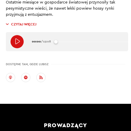
Ostatnie miesiące w gospodarce światowej przynosiły tak
pesymistyczne wieści, że nawet lekki powiew hossy rynki
przyjmują z entuzjazmem.
CZYTAJ WIĘCEJ
00:00
/
23:08
DOSTĘPNE TAM, GDZIE LUBISZ
PROWADZĄCY