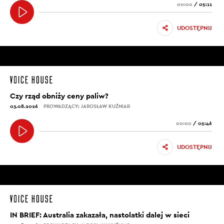
00:00
/
05:11
UDOSTĘPNIJ
Czy rząd obniży ceny paliw?
03.08.2026
PROWADZĄCY: JAROSŁAW KUŹNIAR
00:00
/
05:46
UDOSTĘPNIJ
IN BRIEF: Australia zakazała, nastolatki dalej w sieci