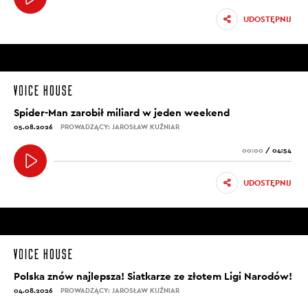
UDOSTĘPNIJ
Spider-Man zarobił miliard w jeden weekend
05.08.2026
PROWADZĄCY: JAROSŁAW KUŹNIAR
00:00
/
04:54
UDOSTĘPNIJ
Polska znów najlepsza! Siatkarze ze złotem Ligi Narodów!
04.08.2026
PROWADZĄCY: JAROSŁAW KUŹNIAR