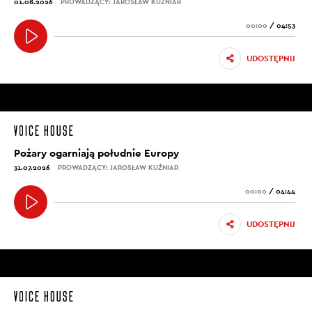
01.08.2026
PROWADZĄCY: JAROSŁAW KUŹNIAR
00:00
/
04:53
UDOSTĘPNIJ
Pożary ogarniają południe Europy
31.07.2026
PROWADZĄCY: JAROSŁAW KUŹNIAR
00:00
/
04:44
UDOSTĘPNIJ