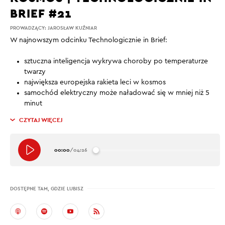
BRIEF #21
PROWADZĄCY:
JAROSŁAW KUŹNIAR
W najnowszym odcinku Technologicznie in Brief:
sztuczna inteligencja wykrywa choroby po temperaturze
twarzy
największa europejska rakieta leci w kosmos
samochód elektryczny może naładować się w mniej niż 5
minut
CZYTAJ WIĘCEJ
00:00
/
04:26
DOSTĘPNE TAM, GDZIE LUBISZ