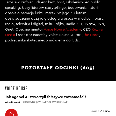
Jarosław Kuźniar – dziennikarz, host, szkoleniowiec public
speaking. Uczy liderów storytellingu, budowania historii,
dbania o narrację ludzi i marek. W jego 30-letnim
doświadczeniu dużą rolę odegrała praca w mediach: prasa,
radio, telewizja i digital, m.in. Trójka, Radio ZET, TVN24, TVN,
Onet. Obecnie mentor
Voice House Academy
, CEO
Kuźniar
Media
i redaktor naczelny Voice House. Autor
„The Host”
,
podręcznika skutecznego mówienia do ludzi.
POZOSTAŁE ODCINKI (603)
Jak agenci AI stworzyli fałszywe tożsamości?
06.08.2026
PROWADZĄCY: JAROSŁAW KUŹNIAR
00:00
/
05:34