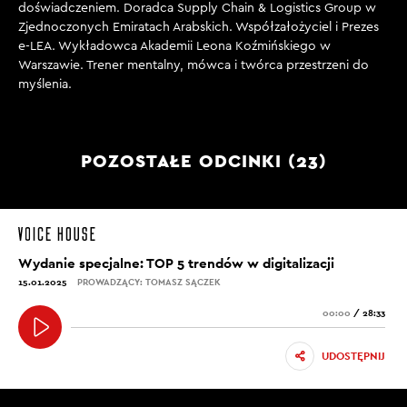
doświadczeniem. Doradca Supply Chain & Logistics Group w
Zjednoczonych Emiratach Arabskich. Współzałożyciel i Prezes
e-LEA. Wykładowca Akademii Leona Koźmińskiego w
Warszawie. Trener mentalny, mówca i twórca przestrzeni do
myślenia.
POZOSTAŁE ODCINKI (23)
Wydanie specjalne: TOP 5 trendów w digitalizacji
15.01.2025
PROWADZĄCY: TOMASZ SĄCZEK
00:00
/
28:33
UDOSTĘPNIJ