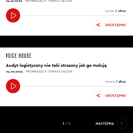
24.10.2023
PROWADZĄCY: TOMASZ SĄCZEK
00:00
/
28:12
UDOSTĘPNIJ
Audyt logistyczny nie taki straszny jak go malują
04.09.2023
PROWADZĄCY: TOMASZ SĄCZEK
00:00
/
38:15
UDOSTĘPNIJ
1
/ 3
NASTĘPNA