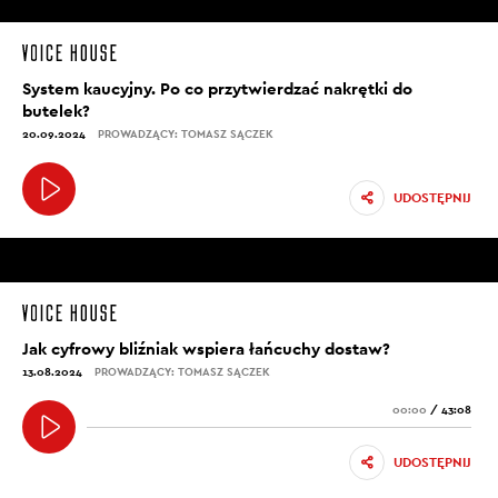
System kaucyjny. Po co przytwierdzać nakrętki do
butelek?
20.09.2024
PROWADZĄCY: TOMASZ SĄCZEK
UDOSTĘPNIJ
Jak cyfrowy bliźniak wspiera łańcuchy dostaw?
13.08.2024
PROWADZĄCY: TOMASZ SĄCZEK
00:00
/
43:08
UDOSTĘPNIJ