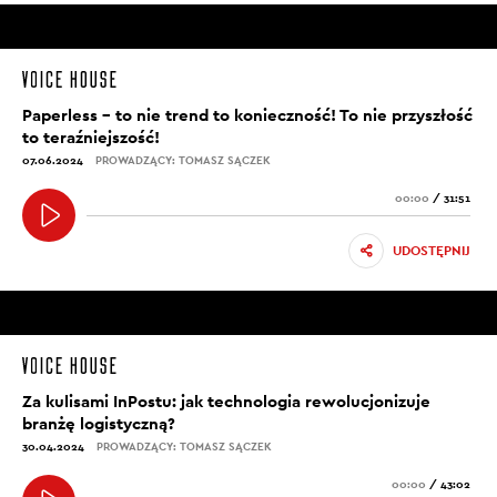
Paperless – to nie trend to konieczność! To nie przyszłość
to teraźniejszość!
07.06.2024
PROWADZĄCY: TOMASZ SĄCZEK
00:00
/
31:51
UDOSTĘPNIJ
Za kulisami InPostu: jak technologia rewolucjonizuje
branżę logistyczną?
30.04.2024
PROWADZĄCY: TOMASZ SĄCZEK
00:00
/
43:02