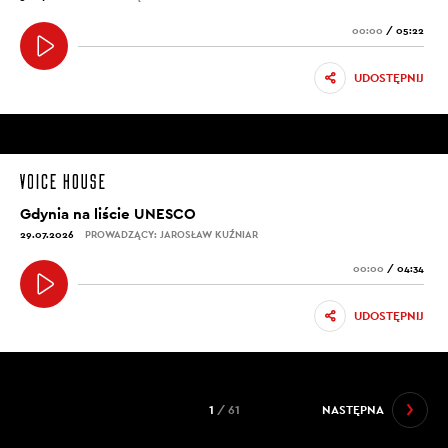
00:00
/
05:22
UDOSTĘPNIJ
Gdynia na liście UNESCO
29.07.2026
PROWADZĄCY: JAROSŁAW KUŹNIAR
00:00
/
04:34
UDOSTĘPNIJ
1
/ 61
NASTĘPNA