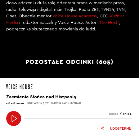
doświadczeniu dużą rolę odegrała praca w mediach: prasa,
radio, telewizja i digital, m.in. Trójka, Radio ZET, TVN24, TVN,
Onet. Obecnie mentor
Voice House Academy
, CEO
Kuźniar
Media
i redaktor naczelny Voice House. Autor
„The Host”
,
podręcznika skutecznego mówienia do ludzi.
POZOSTAŁE ODCINKI (605)
Zaćmienie Słońca nad Hiszpanią
08.08.2026
PROWADZĄCY: JAROSŁAW KUŹNIAR
00:00
/
05:02
UDOSTĘPNIJ