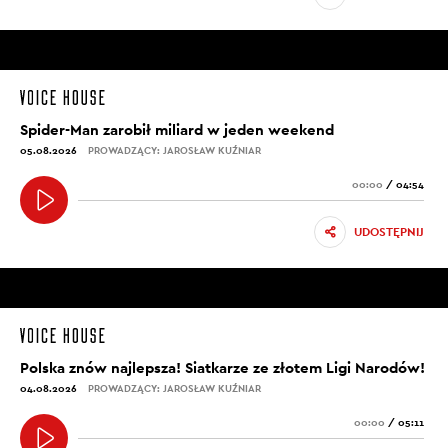
Spider-Man zarobił miliard w jeden weekend
05.08.2026
PROWADZĄCY: JAROSŁAW KUŹNIAR
00:00
/
04:54
UDOSTĘPNIJ
Polska znów najlepsza! Siatkarze ze złotem Ligi Narodów!
04.08.2026
PROWADZĄCY: JAROSŁAW KUŹNIAR
00:00
/
05:11