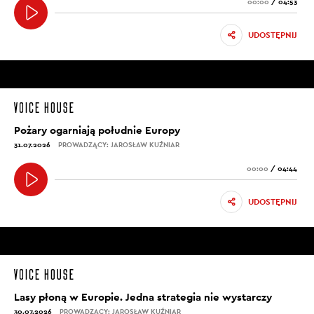
00:00
/
04:53
UDOSTĘPNIJ
Pożary ogarniają południe Europy
31.07.2026
PROWADZĄCY: JAROSŁAW KUŹNIAR
00:00
/
04:44
UDOSTĘPNIJ
Lasy płoną w Europie. Jedna strategia nie wystarczy
30.07.2026
PROWADZĄCY: JAROSŁAW KUŹNIAR