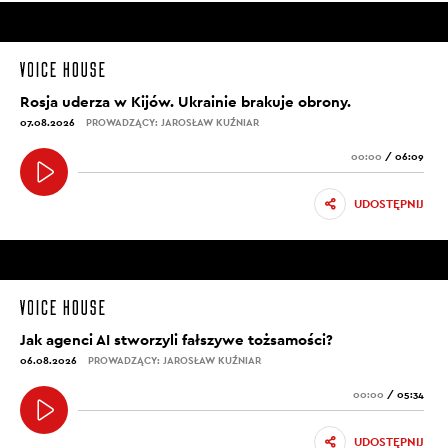
Rosja uderza w Kijów. Ukrainie brakuje obrony.
07.08.2026
PROWADZĄCY: JAROSŁAW KUŹNIAR
00:00
/
06:09
UDOSTĘPNIJ
Jak agenci AI stworzyli fałszywe tożsamości?
06.08.2026
PROWADZĄCY: JAROSŁAW KUŹNIAR
00:00
/
05:34
UDOSTĘPNIJ